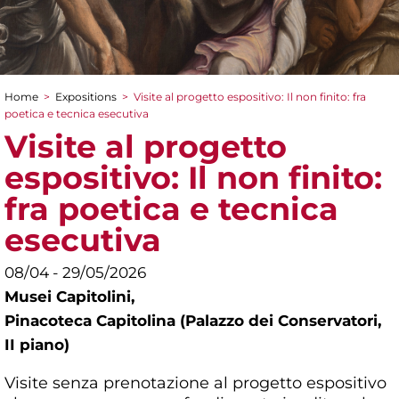
Home
>
Expositions
>
Visite al progetto espositivo: Il non finito: fra
You are here
poetica e tecnica esecutiva
Visite al progetto
espositivo: Il non finito:
fra poetica e tecnica
esecutiva
08/04 - 29/05/2026
Musei Capitolini,
Pinacoteca Capitolina (Palazzo dei Conservatori,
II piano)
Visite senza prenotazione al progetto espositivo