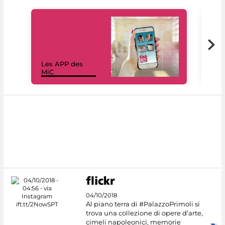
Les APP des
Les
MiC
rés
04/10/2018
Al piano terra di #PalazzoPrimoli si
trova una collezione di opere d’arte,
cimeli napoleonici, memorie