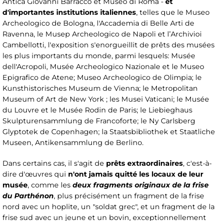
Antica Giovanni Barracco et Museo di Roma -
et
d'importantes institutions italiennes
, telles que le Museo
Archeologico de Bologna, l'Accademia di Belle Arti de
Ravenna, le Musep Archeologico de Napoli et l’Archivioi
Cambellotti, l'exposition s'enorgueillit de prêts des musées
les plus importants du monde, parmi lesquels: Musée
dell'Acropoli, Musée Archeologico Nazionale et le Museo
Epigrafico de Atene; Museo Archeologico de Olimpia; le
Kunsthistorisches Museum de Vienna; le Metropolitan
Museum of Art de New York ; les Musei Vaticani; le Musée
du Louvre et le Musée Rodin de Paris; le Liebieghaus
Skulpturensammlung de Francoforte; le Ny Carlsberg
Glyptotek de Copenhagen; la Staatsbibliothek et Staatliche
Museen, Antikensammlung de Berlino.
Dans certains cas, il s'agit de
prêts extraordinaires
, c'est-à-
dire d'œuvres qui
n'ont jamais quitté les locaux de leur
musée
, comme les
deux fragments originaux de la frise
du Parthénon
, plus précisément un fragment de la frise
nord avec un hoplite, un "soldat grec", et un fragment de la
frise sud avec un jeune et un bovin, exceptionnellement