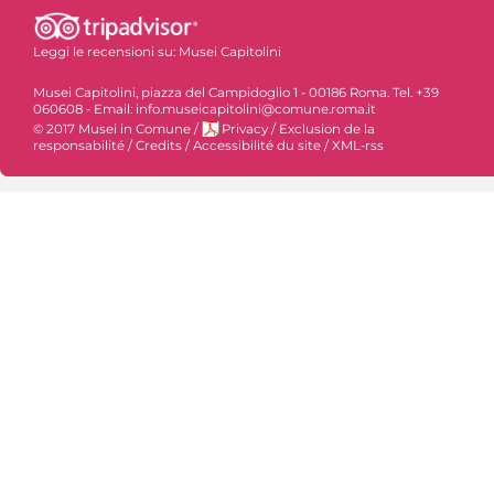
Leggi le recensioni su:
Musei Capitolini
Musei Capitolini, piazza del Campidoglio 1 - 00186 Roma. Tel. +39
060608 - Email: info.museicapitolini@comune.roma.it
© 2017 Musei in Comune
/
Privacy
/
Exclusion de la
responsabilité
/
Credits
/
Accessibilité du site
/
XML-rss