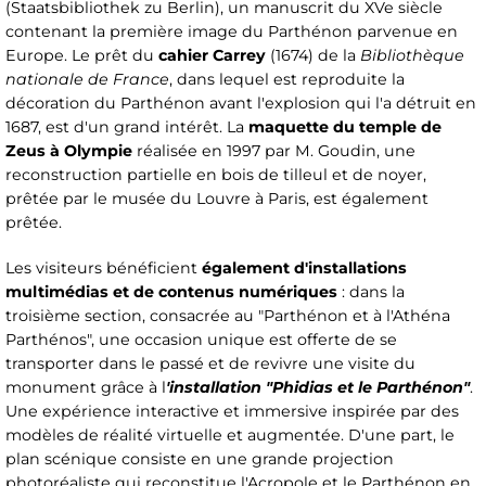
(Staatsbibliothek zu Berlin), un manuscrit du XVe siècle
contenant la première image du Parthénon parvenue en
Europe. Le prêt du
cahier Carrey
(1674) de la
Bibliothèque
nationale de France
, dans lequel est reproduite la
décoration du Parthénon avant l'explosion qui l'a détruit en
1687, est d'un grand intérêt. La
maquette du temple de
Zeus à Olympie
réalisée en 1997 par M. Goudin, une
reconstruction partielle en bois de tilleul et de noyer,
prêtée par le musée du Louvre à Paris, est également
prêtée.
Les visiteurs bénéficient
également d'installations
multimédias et de contenus numériques
: dans la
troisième section, consacrée au "Parthénon et à l'Athéna
Parthénos", une occasion unique est offerte de se
transporter dans le passé et de revivre une visite du
monument grâce à l
'installation "Phidias et le Parthénon"
.
Une expérience interactive et immersive inspirée par des
modèles de réalité virtuelle et augmentée. D'une part, le
plan scénique consiste en une grande projection
photoréaliste qui reconstitue l'Acropole et le Parthénon en