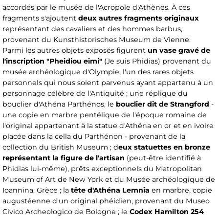
accordés par le musée de l'Acropole d'Athènes. À ces
fragments s'ajoutent
deux autres fragments originaux
représentant des cavaliers et des hommes barbus,
provenant du Kunsthistorisches Museum de Vienne.
Parmi les autres objets exposés figurent
un vase gravé de
l'inscription "Pheidiou eimi"
(Je suis Phidias) provenant du
musée archéologique d'Olympie, l'un des rares objets
personnels qui nous soient parvenus ayant appartenu à un
personnage célèbre de l'Antiquité ; une réplique du
bouclier d'Athéna Parthénos, le
bouclier dit de Strangford
-
une copie en marbre pentélique de l'époque romaine de
l'original appartenant à la statue d'Athéna en or et en ivoire
placée dans la cella du Parthénon - provenant de la
collection du British Museum ; d
eux statuettes en bronze
représentant la figure de l'artisan
(peut-être identifié à
Phidias lui-même), prêts exceptionnels du Metropolitan
Museum of Art de New York et du Musée archéologique de
Ioannina, Grèce ; la
tête d'Athéna Lemnia
en marbre, copie
augustéenne d'un original phéidien, provenant du Museo
Civico Archeologico de Bologne ; le
Codex Hamilton 254