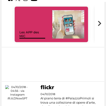
Les APP des
Les
MiC
rés
04/10/2018
Al piano terra di #PalazzoPrimoli si
trova una collezione di opere d’arte,