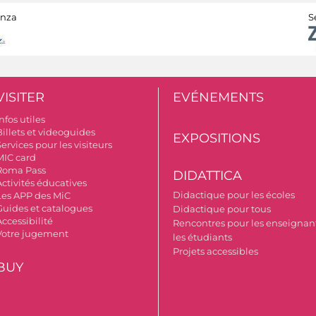
anza
S
VISITER
EVÉNEMENTS
nfos utiles
Billets et videoguides
EXPOSITIONS
ervices pour les visiteurs
MIC card
Roma Pass
DIDATTICA
Activités éducatives
Didactique pour les écoles
Les APP des MiC
Guides et catalogues
Didactique pour tous
ccessibilité
Rencontres pour les enseignant
Votre jugement
les étudiants
Projets accessibles
BUY