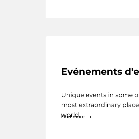
Evénements d'e
Unique events in some o
most extraordinary place
world.
Find more