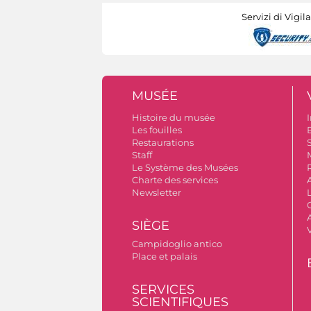
Servizi di Vigil
MUSÉE
Histoire du musée
I
Les fouilles
Restaurations
S
Staff
Le Système des Musées
Charte des services
Newsletter
A
SIÈGE
Campidoglio antico
Place et palais
SERVICES
SCIENTIFIQUES