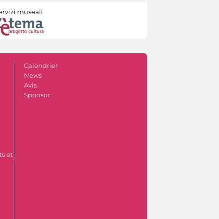
ervizi museali
Calendrier
News
Avis
Sponsor
s et