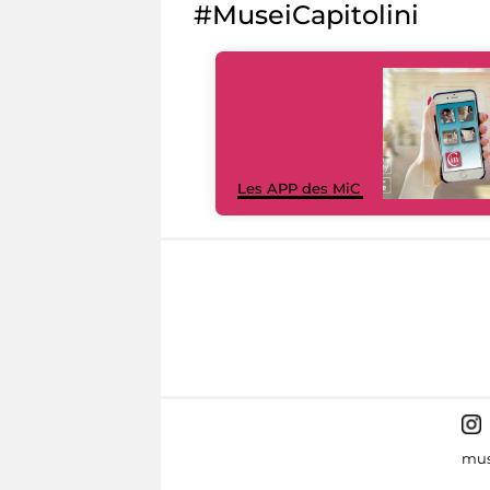
#MuseiCapitolini
Les APP des MiC
mus