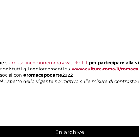
ne
su
museiincomuneroma.vivaticket.it
per partecipare alla vi
ioni: tutti gli aggiornamenti
su
www.culture.roma.it/romaca
i social con
#romacapodarte2022
nel rispetto della vigente normativa sulle misure di contrasto
En archive