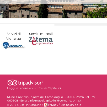
Servizi di
Servizi museali
Vigilanza
Leggi le recensioni su:
Musei Capitolini
Musei Capitolini, piazza del Campidoglio 1 - 00186 Roma. Tel. +39
060608 - Email: info.museicapitolini@comune.roma.it
© 2017 Musei in Comune
/
Privacy
/
Exclusion de la