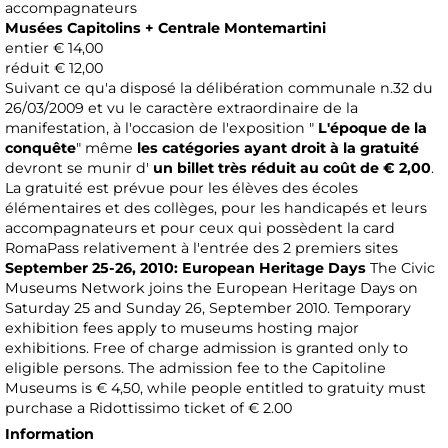
accompagnateurs
Musées Capitolins + Centrale Montemartini
entier € 14,00
réduit € 12,00
Suivant ce qu'a disposé la délibération communale n.32 du
26/03/2009 et vu le caractère extraordinaire de la
manifestation, à l'occasion de l'exposition "
L'époque de la
conquête
" même
les catégories ayant droit à la gratuité
devront se munir d'
un billet très réduit au coût de € 2,00
.
La gratuité est prévue pour les élèves des écoles
élémentaires et des collèges, pour les handicapés et leurs
accompagnateurs et pour ceux qui possèdent la card
RomaPass relativement à l'entrée des 2 premiers sites
September 25-26, 2010: European Heritage Days
The Civic
Museums Network joins the European Heritage Days on
Saturday 25 and Sunday 26, September 2010. Temporary
exhibition fees apply to museums hosting major
exhibitions. Free of charge admission is granted only to
eligible persons. The admission fee to the Capitoline
Museums is € 4,50, while people entitled to gratuity must
purchase a Ridottissimo ticket of € 2.00
Information