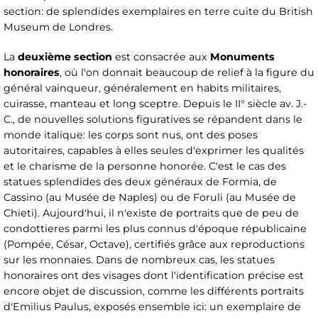
section: de splendides exemplaires en terre cuite du British
Museum de Londres.
La
deuxième section
est consacrée aux
Monuments
honoraires
, où l'on donnait beaucoup de relief à la figure du
général vainqueur, généralement en habits militaires,
cuirasse, manteau et long sceptre. Depuis le II° siècle av. J.-
C., de nouvelles solutions figuratives se répandent dans le
monde italique: les corps sont nus, ont des poses
autoritaires, capables à elles seules d'exprimer les qualités
et le charisme de la personne honorée. C'est le cas des
statues splendides des deux généraux de Formia, de
Cassino (au Musée de Naples) ou de Foruli (au Musée de
Chieti). Aujourd'hui, il n'existe de portraits que de peu de
condottieres parmi les plus connus d'époque républicaine
(Pompée, César, Octave), certifiés grâce aux reproductions
sur les monnaies. Dans de nombreux cas, les statues
honoraires ont des visages dont l'identification précise est
encore objet de discussion, comme les différents portraits
d'Emilius Paulus, exposés ensemble ici: un exemplaire de