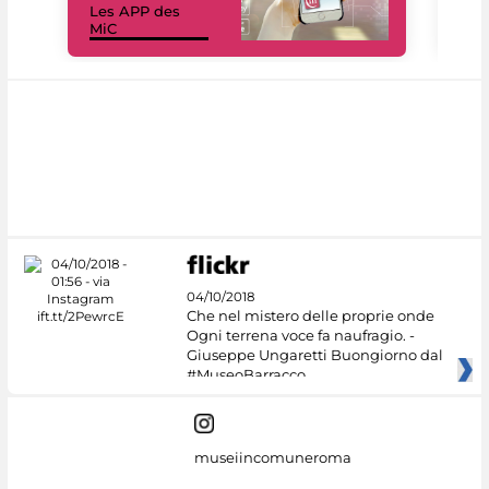
Les APP des
Les
MiC
rés
04/10/2018
Che nel mistero delle proprie onde
Ogni terrena voce fa naufragio. -
Giuseppe Ungaretti Buongiorno dal
#MuseoBarracco
museiincomuneroma