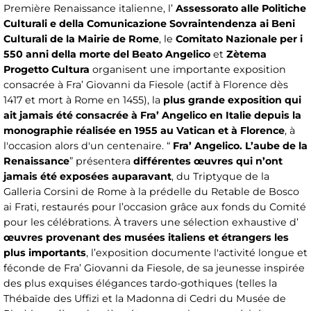
Première Renaissance italienne, l’
Assessorato alle Politiche
Culturali e della Comunicazione Sovraintendenza ai Beni
Culturali de la Mairie de Rome
, le
Comitato Nazionale per i
550 anni della morte del Beato Angelico
et
Zètema
Progetto Cultura
organisent une importante exposition
consacrée à Fra’ Giovanni da Fiesole (actif à Florence dès
1417 et mort à Rome en 1455), la
plus grande exposition qui
ait jamais été consacrée à Fra’ Angelico en Italie depuis la
monographie réalisée en 1955 au Vatican et à Florence
, à
l'occasion alors d'un centenaire. “
Fra’ Angelico. L’aube de la
Renaissance
” présentera
différentes œuvres qui n’ont
jamais été exposées auparavant
, du Triptyque de la
Galleria Corsini de Rome à la prédelle du Retable de Bosco
ai Frati, restaurés pour l’occasion grâce aux fonds du Comité
pour les célébrations. À travers une sélection exhaustive d’
œuvres provenant des musées italiens et étrangers les
plus importants
, l’exposition documente l'activité longue et
féconde de Fra’ Giovanni da Fiesole, de sa jeunesse inspirée
des plus exquises élégances tardo-gothiques (telles la
Thébaïde des Uffizi et la Madonna di Cedri du Musée de