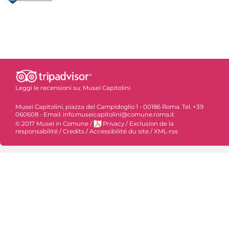
Leggi le recensioni su:
Musei Capitolini
Musei Capitolini, piazza del Campidoglio 1 - 00186 Roma. Tel. +39
060608 - Email: info.museicapitolini@comune.roma.it
© 2017 Musei in Comune
/
Privacy
/
Exclusion de la
responsabilité
/
Credits
/
Accessibilité du site
/
XML-rss