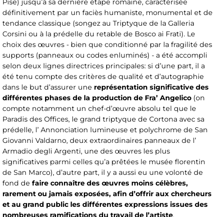
Pise) jusqu’à sa dernière étape romaine, caractérisée
définitivement par un faciès humaniste, monumental et de
tendance classique (songez au Triptyque de la Galleria
Corsini ou à la prédelle du retable de Bosco ai Frati). Le
choix des œuvres - bien que conditionné par la fragilité des
supports (panneaux ou codes enluminés) - a été accompli
selon deux lignes directrices principales: si d’une part, il a
été tenu compte des critères de qualité et d’autographie
dans le but d’assurer une
représentation significative des
différentes phases de la production de Fra’ Angelico
(on
compte notamment un chef-d’œuvre absolu tel que le
Paradis des Offices, le grand triptyque de Cortona avec sa
prédelle, l’ Annonciation lumineuse et polychrome de San
Giovanni Valdarno, deux extraordinaires panneaux de l’
Armadio degli Argenti, une des œuvres les plus
significatives parmi celles qu’a prêtées le musée florentin
de San Marco), d’autre part, il y a aussi eu une volonté de
fond de
faire connaître des œuvres moins célèbres,
rarement ou jamais exposées, afin d’offrir aux chercheurs
et au grand public les différentes expressions issues des
nombreuses ramifications du travail de l’artiste
.