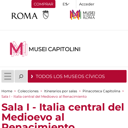
COMPRAR
Acceder
MUSEI CAPITOLINI
TODOS LOS MUSEOS CÍVICOS
Home
>
Colecciones
>
Itinerarios por salas
>
Pinacoteca Capitolina
>
You are here
Sala I - Italia central del Medioevo al Renacimiento
Sala I - Italia central del
Medioevo al
Renacimiento