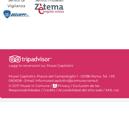
Vigilanza
Leggi le recensioni su:
Musei Capitolini
Musei Capitolini, Piazza del Campidoglio 1 - 00186 Roma. Tel. +39
060608 - Email: info.museicapitolini@comune.roma.it
© 2017 Musei in Comune
/
Privacy
/
Exclusiòn de las
Responsabilidades
/
Credits
/
Accesibilidad del sitio web
/
XML-rss