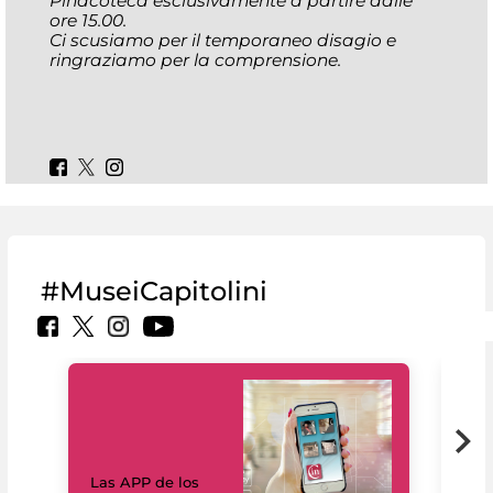
Pinacoteca esclusivamente a partire dalle
ore 15.00.
Ci scusiamo per il temporaneo disagio e
ringraziamo per la comprensione.
#MuseiCapitolini
Las APP de los
I Mi