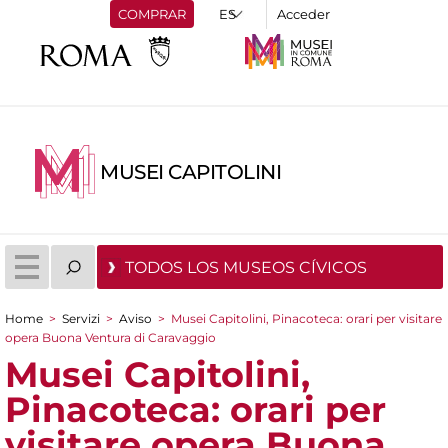
COMPRAR
Acceder
MUSEI CAPITOLINI
TODOS LOS MUSEOS CÍVICOS
Home
>
Servizi
>
Aviso
>
Musei Capitolini, Pinacoteca: orari per visitare
You are here
opera Buona Ventura di Caravaggio
Musei Capitolini,
Pinacoteca: orari per
visitare opera Buona