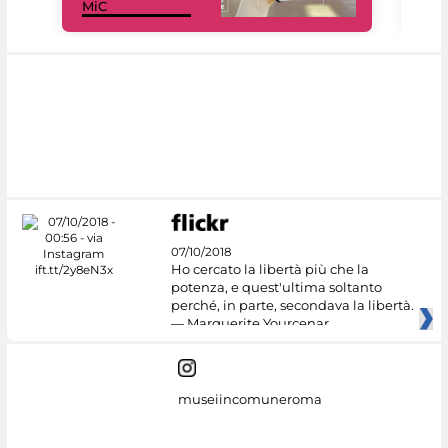
MiC
net
07/10/2018
Ho cercato la libertà più che la
potenza, e quest'ultima soltanto
perché, in parte, secondava la libertà.
— Marguerite Yourcenar
museiincomuneroma