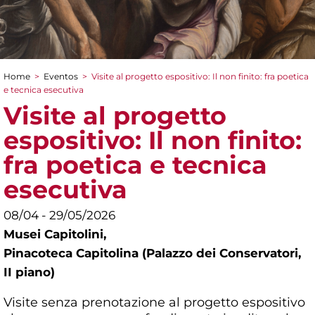
Home
>
Eventos
>
Visite al progetto espositivo: Il non finito: fra poetica
You are here
e tecnica esecutiva
Visite al progetto
espositivo: Il non finito:
fra poetica e tecnica
esecutiva
08/04 - 29/05/2026
Musei Capitolini,
Pinacoteca Capitolina (Palazzo dei Conservatori,
II piano)
Visite senza prenotazione al progetto espositivo