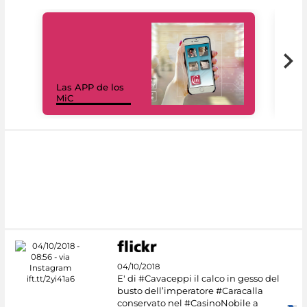
Las APP de los
I Mi
MiC
net
04/10/2018
E' di #Cavaceppi il calco in gesso del
busto dell’imperatore #Caracalla
conservato nel #CasinoNobile a