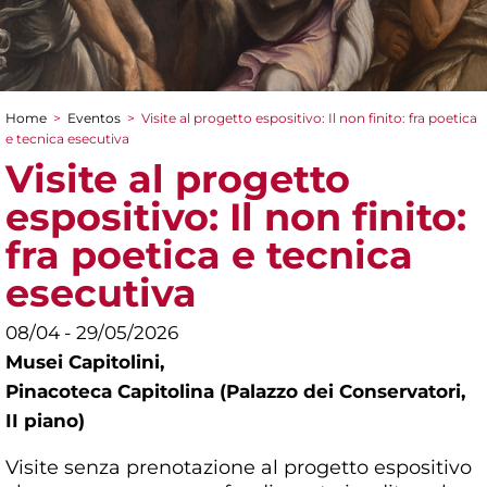
Home
>
Eventos
>
Visite al progetto espositivo: Il non finito: fra poetica
You are here
e tecnica esecutiva
Visite al progetto
espositivo: Il non finito:
fra poetica e tecnica
esecutiva
08/04 - 29/05/2026
Musei Capitolini,
Pinacoteca Capitolina (Palazzo dei Conservatori,
II piano)
Visite senza prenotazione al progetto espositivo