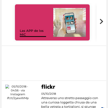
Las APP de los
I Mi
MiC
net
05/10/2018
Attraverso uno stretto passaggio con
una curiosa loggetta chiusa da una
bella vetrata a tortiglioni, si giunge