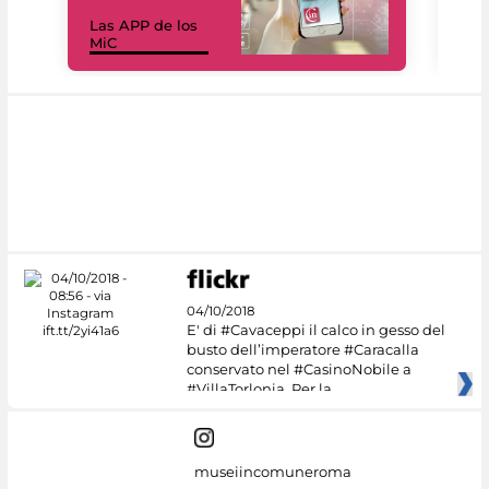
Las APP de los
I Mi
MiC
net
04/10/2018
E' di #Cavaceppi il calco in gesso del
busto dell’imperatore #Caracalla
conservato nel #CasinoNobile a
#VillaTorlonia. Per la
museiincomuneroma