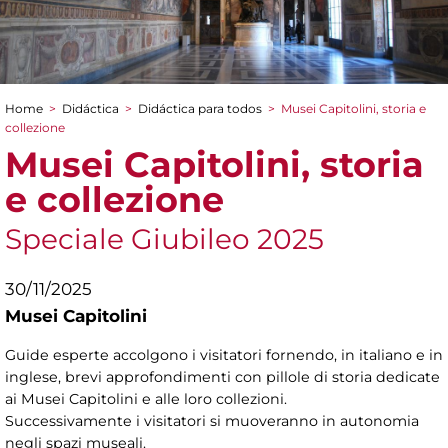
Home
>
Didáctica
>
Didáctica para todos
>
Musei Capitolini, storia e
You are here
collezione
Musei Capitolini, storia
e collezione
Speciale Giubileo 2025
30/11/2025
Musei Capitolini
Guide esperte accolgono i visitatori fornendo, in italiano e in
inglese, brevi approfondimenti con pillole di storia dedicate
ai Musei Capitolini e alle loro collezioni.
Successivamente i visitatori si muoveranno in autonomia
negli spazi museali.