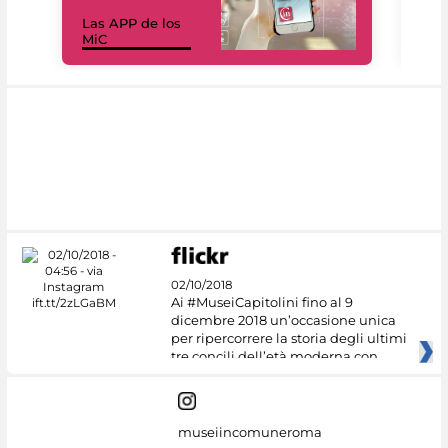
Las APP de los
I Mi
MiC
net
02/10/2018
Ai #MuseiCapitolini fino al 9
dicembre 2018 un’occasione unica
per ripercorrere la storia degli ultimi
tre concili dell’età moderna con
museiincomuneroma