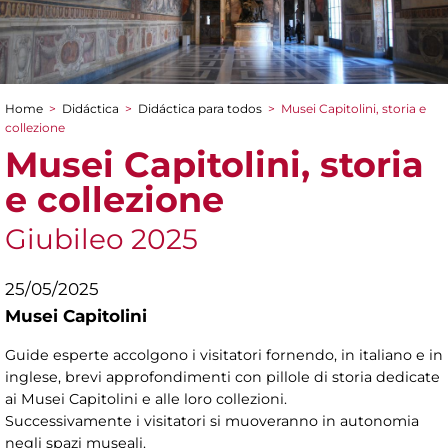
Home
>
Didáctica
>
Didáctica para todos
>
Musei Capitolini, storia e
You are here
collezione
Musei Capitolini, storia
e collezione
Giubileo 2025
25/05/2025
Musei Capitolini
Guide esperte accolgono i visitatori fornendo, in italiano e in
inglese, brevi approfondimenti con pillole di storia dedicate
ai Musei Capitolini e alle loro collezioni.
Successivamente i visitatori si muoveranno in autonomia
negli spazi museali.