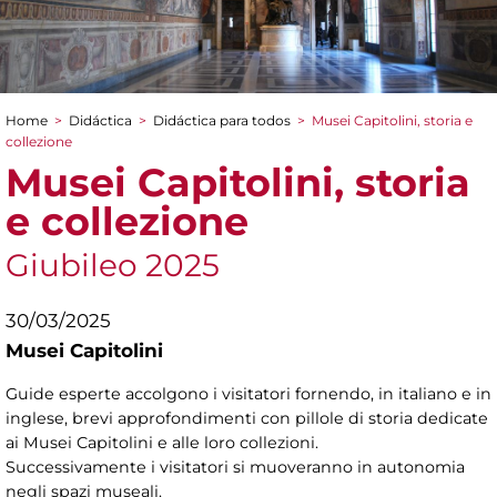
Home
>
Didáctica
>
Didáctica para todos
>
Musei Capitolini, storia e
You are here
collezione
Musei Capitolini, storia
e collezione
Giubileo 2025
30/03/2025
Musei Capitolini
Guide esperte accolgono i visitatori fornendo, in italiano e in
inglese, brevi approfondimenti con pillole di storia dedicate
ai Musei Capitolini e alle loro collezioni.
Successivamente i visitatori si muoveranno in autonomia
negli spazi museali.