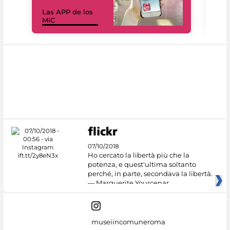
Las APP de los
I Mi
MiC
net
07/10/2018
Ho cercato la libertà più che la
potenza, e quest'ultima soltanto
perché, in parte, secondava la libertà.
— Marguerite Yourcenar
museiincomuneroma