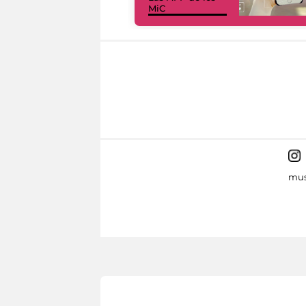
MiC
mus