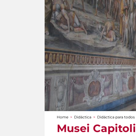
Home
>
Didáctica
>
Didáctica para todos
You are here
Musei Capitoli