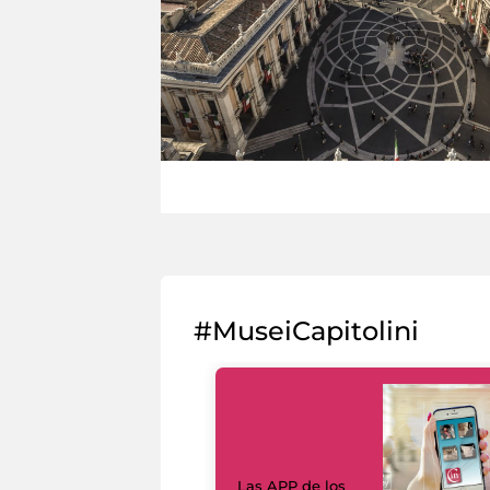
#MuseiCapitolini
Las APP de los