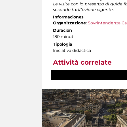
Le visite con la presenza di guide f
secondo tariffazione vigente
.
Informaciones
Organizzazione
:
Sovrintendenza Ca
Duración
180 minuti
Tipología
Iniciativa didáctica
Attività correlate