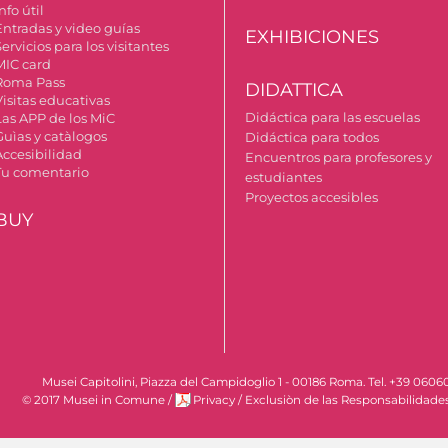
nfo útil
Entradas y video guías
EXHIBICIONES
ervicios para los visitantes
MIC card
Roma Pass
DIDATTICA
Visitas educativas
Didáctica para las escuelas
Las APP de los MiC
Guìas y catàlogos
Didáctica para todos
Accesibilidad
Encuentros para profesores y
Tu comentario
estudiantes
Proyectos accesibles
BUY
Musei Capitolini, Piazza del Campidoglio 1 - 00186 Roma. Tel. +39 060
© 2017 Musei in Comune
/
Privacy
/
Exclusiòn de las Responsabilidade