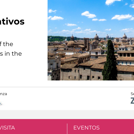
tivos
f the
s in the
anza
S
VISITA
EVENTOS