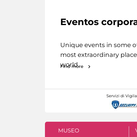
Eventos corpora
Unique events in some o
most extraordinary place
world.
Find more
Servizi di Vigil
MUSEO