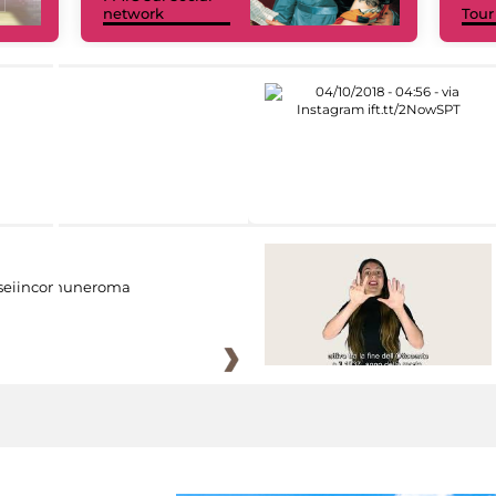
network
Tour
eiincomuneroma