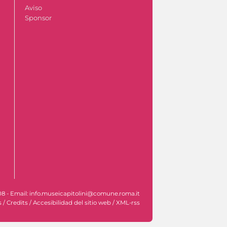
Aviso
Sponsor
608 - Email: info.museicapitolini@comune.roma.it
s
/
Credits
/
Accesibilidad del sitio web
/
XML-rss