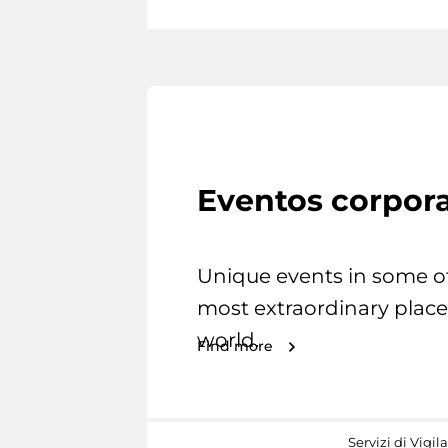
Eventos corpora
Unique events in some o
most extraordinary place
world.
Find more
Servizi di Vigil