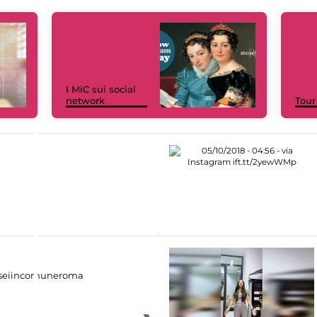
I MiC sui social
network
Tour
eiincomuneroma