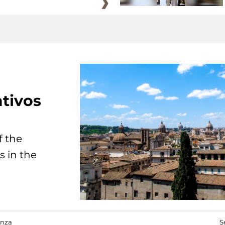
tivos
f the
s in the
anza
S