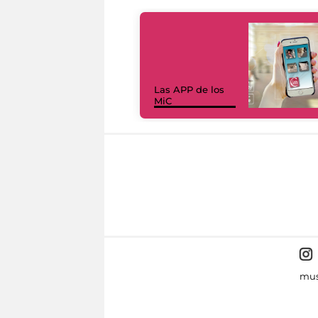
Las APP de los
MiC
mus