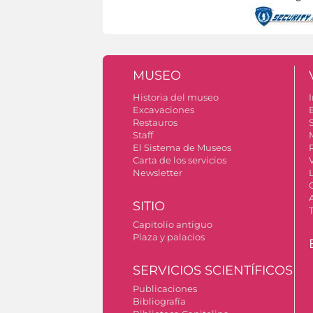
MUSEO
Historia del museo
I
Excavaciones
Restauros
S
Staff
El Sistema de Museos
Carta de los servicios
Newsletter
SITIO
Capitolio antiguo
Plaza y palacios
SERVICIOS SCIENTÍFICOS
Publicaciones
Bibliografía