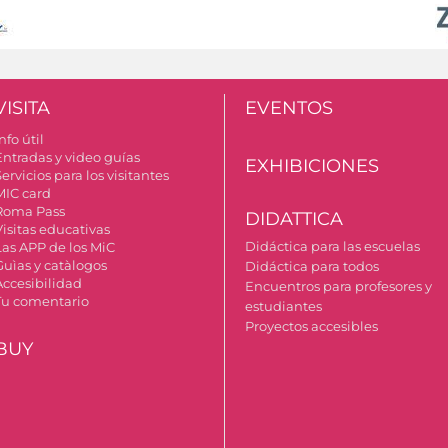
VISITA
EVENTOS
nfo útil
Entradas y video guías
EXHIBICIONES
ervicios para los visitantes
MIC card
Roma Pass
DIDATTICA
Visitas educativas
Didáctica para las escuelas
Las APP de los MiC
Guìas y catàlogos
Didáctica para todos
Accesibilidad
Encuentros para profesores y
Tu comentario
estudiantes
Proyectos accesibles
BUY