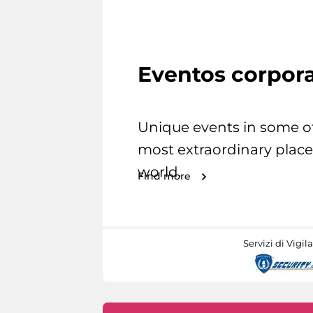
Eventos corpora
Unique events in some o
most extraordinary place
world.
Find more
Servizi di Vigil