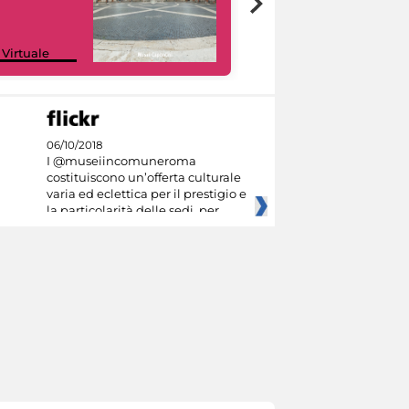
Google Arts &
 Virtuale
Culture
06/10/2018
I @museiincomuneroma
costituiscono un’offerta culturale
varia ed eclettica per il prestigio e
la particolarità delle sedi, per