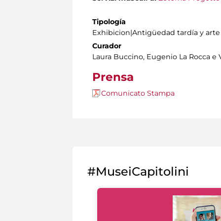
Tipología
Exhibicion|Antigüedad tardía y art
Curador
Laura Buccino, Eugenio La Rocca e V
Prensa
Comunicato Stampa
#MuseiCapitolini