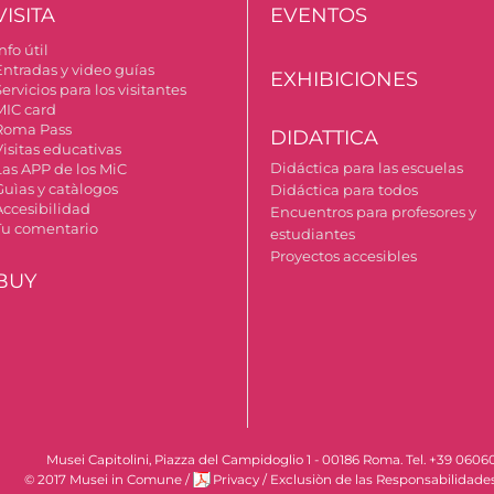
VISITA
EVENTOS
nfo útil
Entradas y video guías
EXHIBICIONES
ervicios para los visitantes
MIC card
Roma Pass
DIDATTICA
Visitas educativas
Didáctica para las escuelas
Las APP de los MiC
Guìas y catàlogos
Didáctica para todos
Accesibilidad
Encuentros para profesores y
Tu comentario
estudiantes
Proyectos accesibles
BUY
Musei Capitolini, Piazza del Campidoglio 1 - 00186 Roma. Tel. +39 060
© 2017 Musei in Comune
/
Privacy
/
Exclusiòn de las Responsabilidade