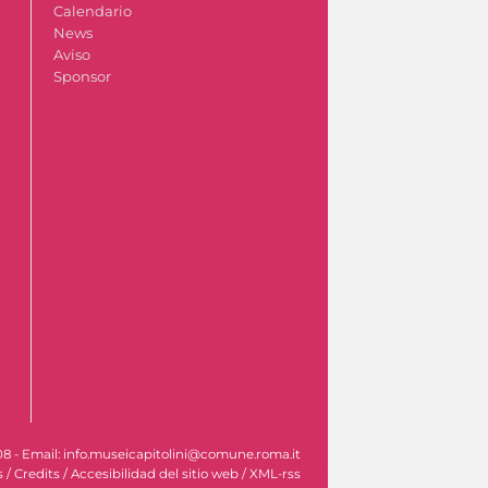
Calendario
News
Aviso
Sponsor
608 - Email: info.museicapitolini@comune.roma.it
s
/
Credits
/
Accesibilidad del sitio web
/
XML-rss