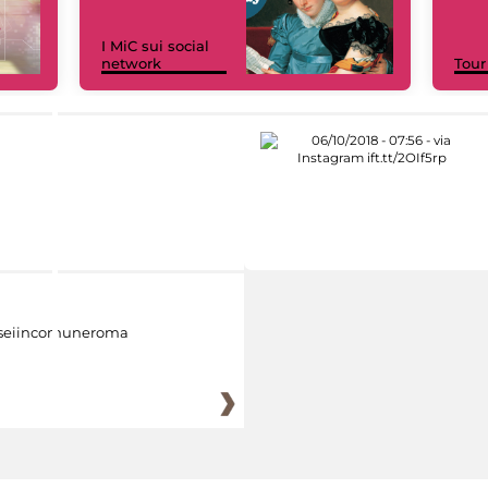
I MiC sui social
network
Tour
eiincomuneroma