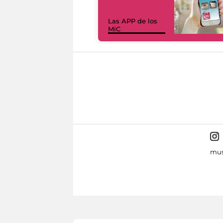
Las APP de los
MiC
mus