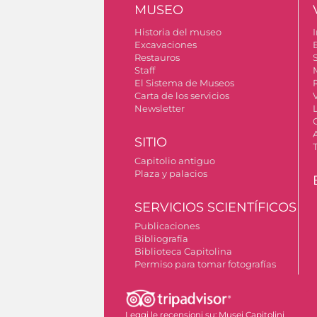
MUSEO
Historia del museo
I
Excavaciones
Restauros
S
Staff
El Sistema de Museos
Carta de los servicios
Newsletter
SITIO
Capitolio antiguo
Plaza y palacios
SERVICIOS SCIENTÍFICOS
Publicaciones
Bibliografía
Biblioteca Capitolina
Permiso para tomar fotografías
Leggi le recensioni su:
Musei Capitolini