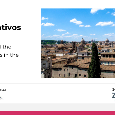
tivos
f the
s in the
anza
S