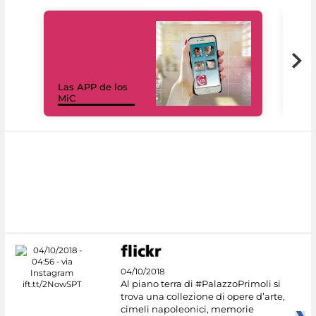
Las APP de los
I Mi
MiC
net
04/10/2018
Al piano terra di #PalazzoPrimoli si
trova una collezione di opere d’arte,
cimeli napoleonici, memorie