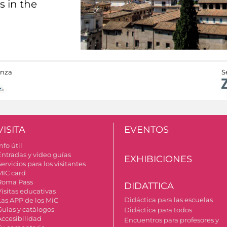
s in the
anza
S
VISITA
EVENTOS
nfo útil
Entradas y video guías
EXHIBICIONES
ervicios para los visitantes
MIC card
Roma Pass
DIDATTICA
Visitas educativas
Didáctica para las escuelas
Las APP de los MiC
Guìas y catàlogos
Didáctica para todos
Accesibilidad
Encuentros para profesores y