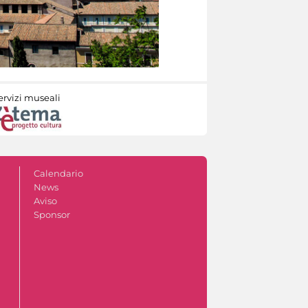
ervizi museali
Calendario
News
Aviso
Sponsor