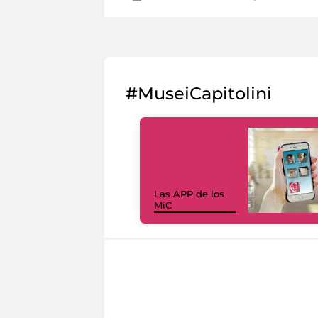
#MuseiCapitolini
Las APP de los
MiC