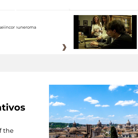
eiincomuneroma
tivos
f the