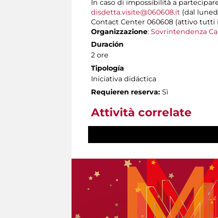
In caso di impossibilità a partecipar
disdetta.visite@060608.it
(dal lunedì
Contact Center 060608 (attivo tutti i 
Organizzazione
:
Sovrintendenza Ca
Duración
2 ore
Tipología
Iniciativa didáctica
Requieren reserva:
Sì
Attività correlate