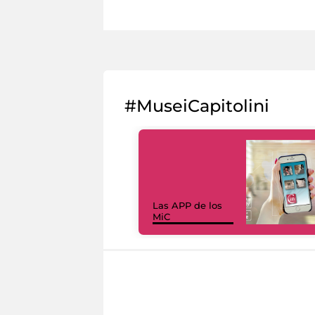
#MuseiCapitolini
Las APP de los
MiC