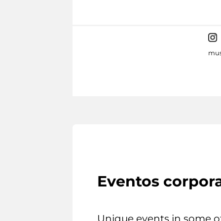
mus
Eventos corpora
Unique events in some o