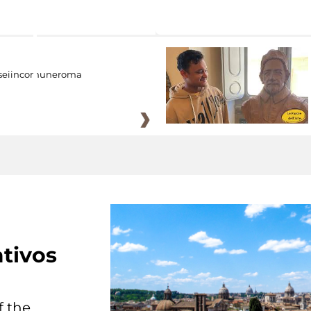
eiincomuneroma
tivos
f the