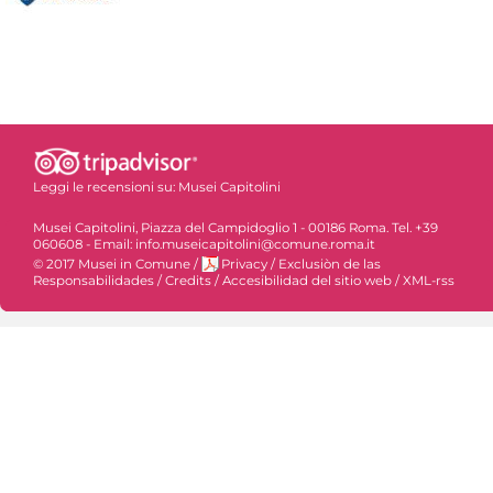
Leggi le recensioni su:
Musei Capitolini
Musei Capitolini, Piazza del Campidoglio 1 - 00186 Roma. Tel. +39
060608 - Email: info.museicapitolini@comune.roma.it
© 2017 Musei in Comune
/
Privacy
/
Exclusiòn de las
Responsabilidades
/
Credits
/
Accesibilidad del sitio web
/
XML-rss