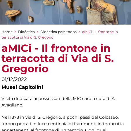
Home
>
Didáctica
>
Didáctica para todos
>
aMICi - Il frontone in
You are here
terracotta di Via di S. Gregorio
aMICi - Il frontone in
terracotta di Via di S.
Gregorio
01/12/2022
Musei Capitolini
Visita dedicata ai possessori della MIC card a cura di A.
Avagliano.
Nel 1878 in via di S. Gregorio, a pochi passi dal Colosseo,
furono portati in luce centinaia di frammenti in terracotta
appartenenti al frontone di un tempio. Oggi quei