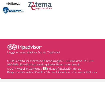
Vigilanza
Leggi le recensioni su:
Musei Capitolini
Musei Capitolini, Piazza del Campidoglio 1 - 00186 Roma. Tel. +39
060608 - Email: info.museicapitolini@comune.roma.it
© 2017 Musei in Comune
/
Privacy
/
Exclusiòn de las
Responsabilidades
/
Credits
/
Accesibilidad del sitio web
/
XML-rss