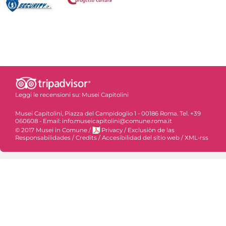
Leggi le recensioni su:
Musei Capitolini
Musei Capitolini, Piazza del Campidoglio 1 - 00186 Roma. Tel. +39
060608 - Email: info.museicapitolini@comune.roma.it
© 2017 Musei in Comune
/
Privacy
/
Exclusiòn de las
Responsabilidades
/
Credits
/
Accesibilidad del sitio web
/
XML-rss