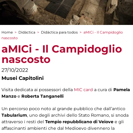
Home
>
Didáctica
>
Didáctica para todos
>
aMICi - Il Campidoglio
You are here
nascosto
aMICi - Il Campidoglio
nascosto
27/10/2022
Musei Capitolini
Visita dedicata ai possessori della
MIC card
a cura di
Pamela
Manzo
e
Roberta Tanganelli
Un percorso poco noto al grande pubblico che dall’antico
Tabularium
, uno degli archivi dello Stato Romano, si snoda
attraverso i resti del
Tempio repubblicano di Veiove
e gli
affascinanti ambienti che dal Medioevo divennero la