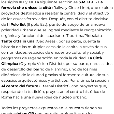
los siglos XIX y XX. La siguiente sección es
S.M.I.L.E - La
ferrovia che unisce la città
(Railway Circle Line), que explora
proyectos destinados a resaltar la centralidad y el atractivo
de los cruces ferroviarios. Después, con el distrito decisivo
de
Il Polo Est
(Il polo Est), punto de apoyo de una nueva
polaridad urbana que se logrará mediante la reorganización
orgánica y funcional del cuadrante Tiburtina/Pietralata.
Tante città in una
(Geo Areas), por su parte, cuenta la
historia de las múltiples caras de la capital a través de sus
comunidades, espacios de encuentro cultural y social, y
programas de regeneración en toda la ciudad.
La Città
Olimpica
(Olympic Vision District), por su parte, narra la idea
de desarrollo del barrio de Flaminio, uno de los más
dinámicos de la ciudad gracias al fermento cultural de sus
espacios arquitectónicos y artísticos. Por último, la sección
Al centro del futuro
(Eternal District), con proyectos que,
respetando la tradición, proyectan el centro histórico de
Roma hacia una nueva idea de núcleo urbano.
Todos los proyectos expuestos en la muestra tienen su
propio
código QR
que permite profundizar en los