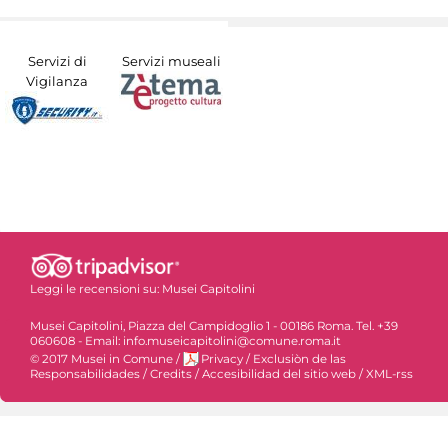
Servizi di
Servizi museali
Vigilanza
Leggi le recensioni su:
Musei Capitolini
Musei Capitolini, Piazza del Campidoglio 1 - 00186 Roma. Tel. +39
060608 - Email: info.museicapitolini@comune.roma.it
© 2017 Musei in Comune
/
Privacy
/
Exclusiòn de las
Responsabilidades
/
Credits
/
Accesibilidad del sitio web
/
XML-rss