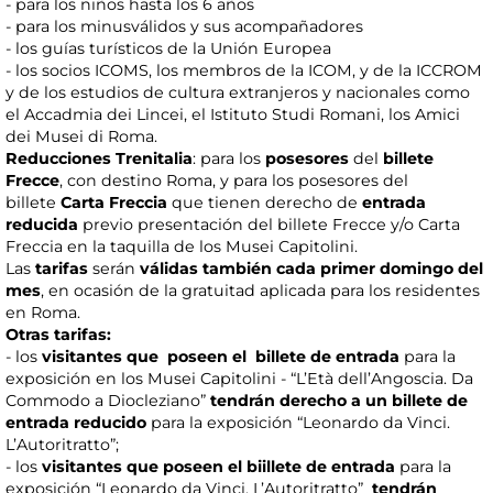
- para los niños hasta los 6 años
- para los minusválidos y sus acompañadores
- los guías turísticos de la Unión Europea
- los socios ICOMS, los membros de la ICOM, y de la ICCROM
y de los estudios de cultura extranjeros y nacionales como
el Accadmia dei Lincei, el Istituto Studi Romani, los Amici
dei Musei di Roma.
Reducciones Trenitalia
: para los
posesores
del
billete
Frecce
, con destino Roma, y para los posesores del
billete
Carta Freccia
que tienen derecho de
entrada
reducida
previo presentación del billete Frecce y/o Carta
Freccia en la taquilla de los Musei Capitolini.
Las
tarifas
serán
válidas también cada primer domingo del
mes
, en ocasión de la gratuitad aplicada para los residentes
en Roma.
Otras tarifas:
- los
visitantes que poseen el billete de entrada
para la
exposición en los Musei Capitolini - “L’Età dell’Angoscia. Da
Commodo a Diocleziano”
tendrán derecho a un billete de
entrada reducido
para la exposición “Leonardo da Vinci.
L’Autoritratto”;
- los
visitantes que poseen el biillete de entrada
para la
exposición “Leonardo da Vinci. L’Autoritratto”
tendrán