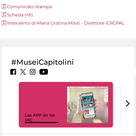
Comunicato stampa
Scheda info
Intervento di Maria Cristina Misiti - Direttore ICRCPAL
#MuseiCapitolini
Las APP de los
I Mi
MiC
net