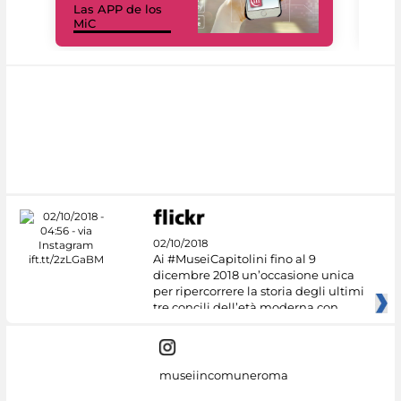
Las APP de los
I Mi
MiC
net
02/10/2018
Ai #MuseiCapitolini fino al 9
dicembre 2018 un’occasione unica
per ripercorrere la storia degli ultimi
tre concili dell’età moderna con
museiincomuneroma