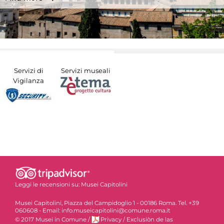
Servizi di
Servizi museali
Vigilanza
Leggi le recensioni su:
Musei Capitolini
Musei Capitolini, Piazza del Campidoglio 1 - 00186 Roma. Tel. +39
060608 - Email: info.museicapitolini@comune.roma.it
© 2017 Musei in Comune
/
Privacy
/
Exclusiòn de las