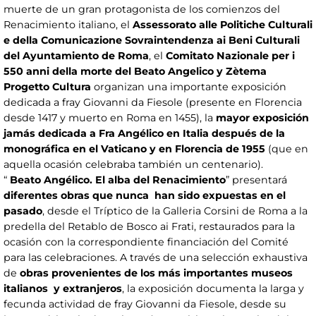
muerte de un gran protagonista de los comienzos del
Renacimiento italiano, el
Assessorato alle Politiche Culturali
e della Comunicazione Sovraintendenza ai Beni Culturali
del Ayuntamiento de Roma
, el
Comitato Nazionale per i
550 anni della morte del Beato Angelico y Zètema
Progetto Cultura
organizan una importante exposición
dedicada a fray Giovanni da Fiesole (presente en Florencia
desde 1417 y muerto en Roma en 1455), la
mayor exposición
jamás dedicada a Fra Angélico en Italia después de la
monográfica en el Vaticano y en Florencia de 1955
(que en
aquella ocasión celebraba también un centenario).
“
Beato Angélico. El alba del Renacimiento
” presentará
diferentes obras que nunca han sido expuestas en el
pasado
, desde el Tríptico de la Galleria Corsini de Roma a la
predella del Retablo de Bosco ai Frati, restaurados para la
ocasión con la correspondiente financiación del Comité
para las celebraciones. A través de una selección exhaustiva
de
obras provenientes de los más importantes museos
italianos y extranjeros
, la exposición documenta la larga y
fecunda actividad de fray Giovanni da Fiesole, desde su