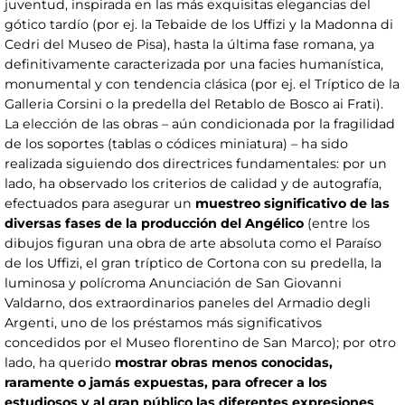
juventud, inspirada en las más exquisitas elegancias del
gótico tardío (por ej. la Tebaide de los Uffizi y la Madonna di
Cedri del Museo de Pisa), hasta la última fase romana, ya
definitivamente caracterizada por una facies humanística,
monumental y con tendencia clásica (por ej. el Tríptico de la
Galleria Corsini o la predella del Retablo de Bosco ai Frati).
La elección de las obras – aún condicionada por la fragilidad
de los soportes (tablas o códices miniatura) – ha sido
realizada siguiendo dos directrices fundamentales: por un
lado, ha observado los criterios de calidad y de autografía,
efectuados para asegurar un
muestreo significativo de las
diversas fases de la producción del Angélico
(entre los
dibujos figuran una obra de arte absoluta como el Paraíso
de los Uffizi, el gran tríptico de Cortona con su predella, la
luminosa y polícroma Anunciación de San Giovanni
Valdarno, dos extraordinarios paneles del Armadio degli
Argenti, uno de los préstamos más significativos
concedidos por el Museo florentino de San Marco); por otro
lado, ha querido
mostrar obras menos conocidas,
raramente o jamás expuestas, para ofrecer a los
estudiosos y al gran público las diferentes expresiones