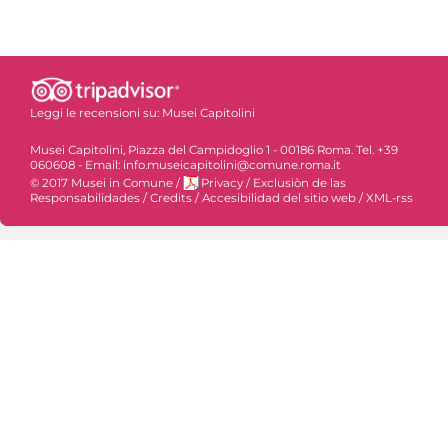
Leggi le recensioni su:
Musei Capitolini
Musei Capitolini, Piazza del Campidoglio 1 - 00186 Roma. Tel. +39
060608 - Email: info.museicapitolini@comune.roma.it
© 2017 Musei in Comune
/
Privacy
/
Exclusiòn de las
Responsabilidades
/
Credits
/
Accesibilidad del sitio web
/
XML-rss