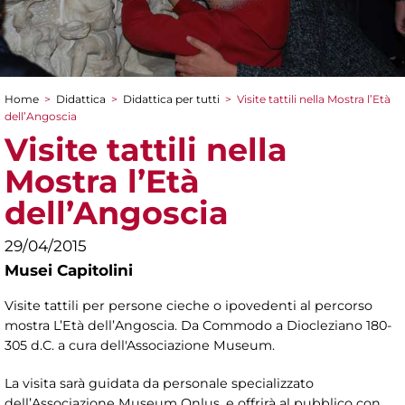
Home
>
Didattica
>
Didattica per tutti
>
Visite tattili nella Mostra l’Età
Tu sei qui
dell’Angoscia
Visite tattili nella
Mostra l’Età
dell’Angoscia
29/04/2015
Musei Capitolini
Visite tattili per persone cieche o ipovedenti al percorso
mostra L’Età dell’Angoscia. Da Commodo a Diocleziano 180-
305 d.C. a cura dell'Associazione Museum.
La visita sarà guidata da personale specializzato
dell’Associazione Museum Onlus, e offrirà al pubblico con