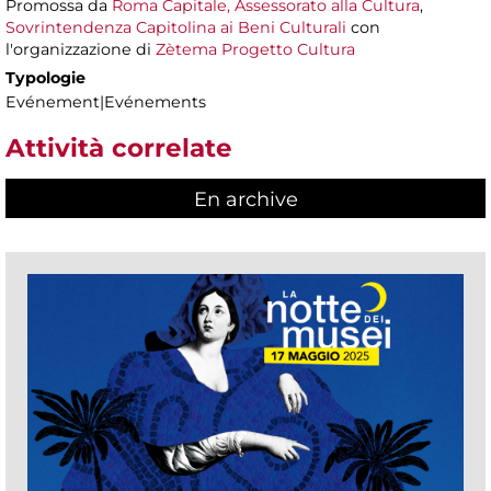
Promossa da
Roma Capitale, Assessorato alla Cultura
,
Sovrintendenza Capitolina ai Beni Culturali
con
l'organizzazione di
Zètema Progetto Cultura
Typologie
Evénement|Evénements
Attività correlate
En archive