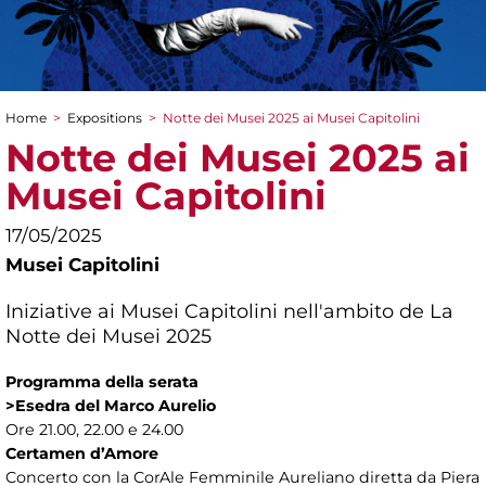
Home
>
Expositions
>
Notte dei Musei 2025 ai Musei Capitolini
You are here
Notte dei Musei 2025 ai
Musei Capitolini
17/05/2025
Musei Capitolini
Iniziative ai Musei Capitolini nell'ambito de La
Notte dei Musei 2025
Programma della serata
>Esedra del Marco Aurelio
Ore 21.00, 22.00 e 24.00
Certamen d’Amore
Concerto con la CorAle Femminile Aureliano diretta da Piera