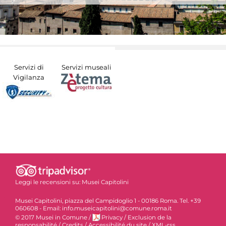
Servizi di
Servizi museali
Vigilanza
Leggi le recensioni su:
Musei Capitolini
Musei Capitolini, piazza del Campidoglio 1 - 00186 Roma. Tel. +39
060608 - Email: info.museicapitolini@comune.roma.it
© 2017 Musei in Comune
/
Privacy
/
Exclusion de la
responsabilité
/
Credits
/
Accessibilité du site
/
XML-rss