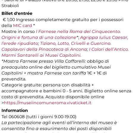
Strabioli
Billet d'entrée
€ 1,00 Ingresso completamente gratuito per i possessori
della
MIC card
*
Mostre in corso
I Farnese nella Roma del Cinquecento.
Origini e fortuna di una collezione
*
;
Agrippa Iulius Caesar,
l’erede ripudiato
;
Tiziano, Lotto, Crivelli e Guercino.
Capolavori della Pinacoteca di Ancona
;
I Colori dell’Antico.
Marmi Santarelli ai Musei Capitolini.
*Mostra Farnese presso Villa Caffarelli: obbligo di
preacquisto online del biglietto cumulativo Musei
Capitolini + mostra Farnese con tariffa
1€ + 1€ di
prevendita.
Categorie gratuite: persona con disabilità +
accompagnatore e bambini 0 - 5 anni. Biglietto online senza
costo di prevendita. Acquisto disponibile online
>
https://museiincomuneroma.vivaticket.it
Information
Tel 060608 (tutti i giorni 9.00-19.00)
La partecipazione agli eventi all’interno del museo è
consentita fino a esaurimento dei posti disponibili