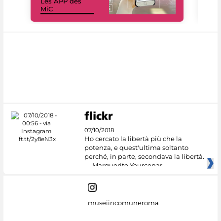
Les APP des
Les
MiC
rés
07/10/2018
Ho cercato la libertà più che la
potenza, e quest'ultima soltanto
perché, in parte, secondava la libertà.
— Marguerite Yourcenar
museiincomuneroma