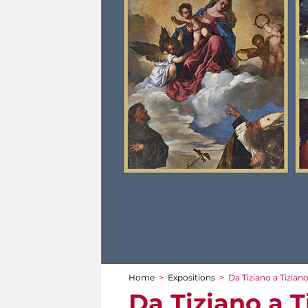
Home
>
Expositions
>
Da Tiziano a Tizian
You are here
Da Tiziano a T