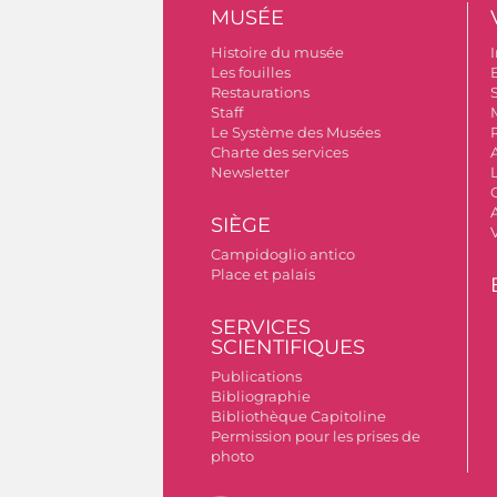
MUSÉE
Histoire du musée
I
Les fouilles
Restaurations
S
Staff
Le Système des Musées
Charte des services
Newsletter
A
SIÈGE
Campidoglio antico
Place et palais
SERVICES
SCIENTIFIQUES
Publications
Bibliographie
Bibliothèque Capitoline
Permission pour les prises de
photo