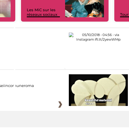
Les MiC sur les
réseaux sociaux
Tour
eiincomuneroma