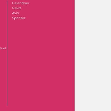
Calendrier
News
Avis
Sponsor
s et