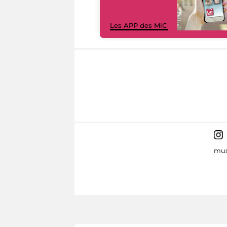
Les APP des MiC
mus