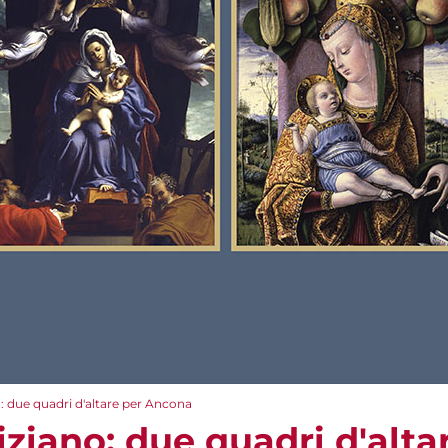
o: due quadri d'altare per Ancona
iziano: due quadri d'alt