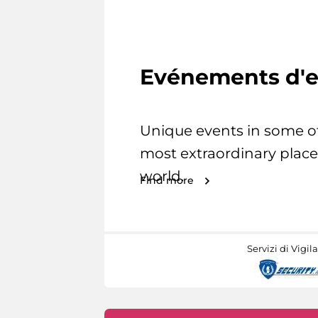
Evénements d'e
Unique events in some o
most extraordinary place
world.
Find more
Servizi di Vigil