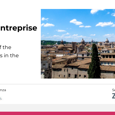
ntreprise
f the
s in the
anza
S