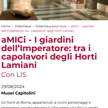
Home
>
Didactique
>
Didactique pour tous
>
aMICi - I giardini
You are here
dell’Imperatore: tra i capolavori degli Horti Lamiani
aMICi - I giardini
dell’Imperatore: tra i
capolavori degli Horti
Lamiani
Con LIS
29/08/2024
Musei Capitolini
Gli
horti
di Roma, appartenuti a ricchi personaggi e
imperatori, racchiudevano l’urbe entro una fascia verde