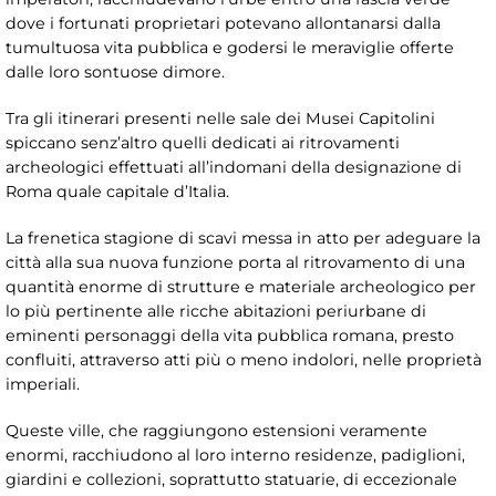
dove i fortunati proprietari potevano allontanarsi dalla
tumultuosa vita pubblica e godersi le meraviglie offerte
dalle loro sontuose dimore.
Tra gli itinerari presenti nelle sale dei Musei Capitolini
spiccano senz’altro quelli dedicati ai ritrovamenti
archeologici effettuati all’indomani della designazione di
Roma quale capitale d’Italia.
La frenetica stagione di scavi messa in atto per adeguare la
città alla sua nuova funzione porta al ritrovamento di una
quantità enorme di strutture e materiale archeologico per
lo più pertinente alle ricche abitazioni periurbane di
eminenti personaggi della vita pubblica romana, presto
confluiti, attraverso atti più o meno indolori, nelle proprietà
imperiali.
Queste ville, che raggiungono estensioni veramente
enormi, racchiudono al loro interno residenze, padiglioni,
giardini e collezioni, soprattutto statuarie, di eccezionale