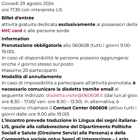
Giovedì 29 agosto 2024
ore 17.30 con interprete LIS
Billet d'entrée
attività gratuita dedicata
esclusivamente
ai possessori della
MIC card
e alle persone sorde
Information
Prenotazione obbligatoria
allo 060608 (tutti i giorni 9.00-
19.00).
In caso di disponibilità le persone possono aggiungersi
anche il giorno stesso sul posto
Massimo 20 partecipanti
Modalità di annullamento
In caso di impossibilità a partecipare all’attività prenotata,
è
necessario comunicare la disdetta tramite email
al
seguente indirizzo:
disdetta.visite@060608.it
(dal lun.al giov.
ore 8.30 – 17.00/ ven. ore 8.30 – 13.30). In alternativa, è
necessario chiamare il
Contact Center 060608
(attivo tutti i
giorni dalle ore 9.00 alle 19.00)
L'incontro prevede traduzione in Lingua dei segni italiana-
LIS, grazie alla collaborazione del Dipartimento Politiche
Sociali e Salute (Direzione Servizi alla Persona) e della
Cooperativa sociale onlus Segni di Integrazione – Lazio.