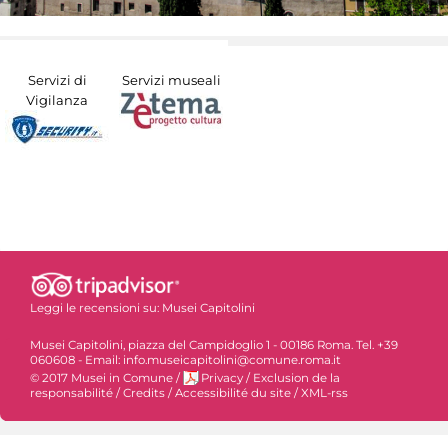
Servizi di
Servizi museali
Vigilanza
Leggi le recensioni su:
Musei Capitolini
Musei Capitolini, piazza del Campidoglio 1 - 00186 Roma. Tel. +39
060608 - Email: info.museicapitolini@comune.roma.it
© 2017 Musei in Comune
/
Privacy
/
Exclusion de la
responsabilité
/
Credits
/
Accessibilité du site
/
XML-rss