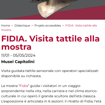
Home
>
Didactique
>
Projets accessibles
>
FIDIA. Visita tattile alla
You are here
mostra
FIDIA. Visita tattile alla
mostra
11/01 - 05/05/2024
Musei Capitolini
Visita guidata tattile-sensoriale con operatori specializzati
disponibile su richiesta.
La mostra “
Fidia
” guida i visitatori in un viaggio
sorprendente nella vita, nella carriera e nel clima storico-
culturale in cui operò il grande scultore dell’età classica.
L’esposizione è articolata in 6 sezioni: il ritratto di Fidia; l’età