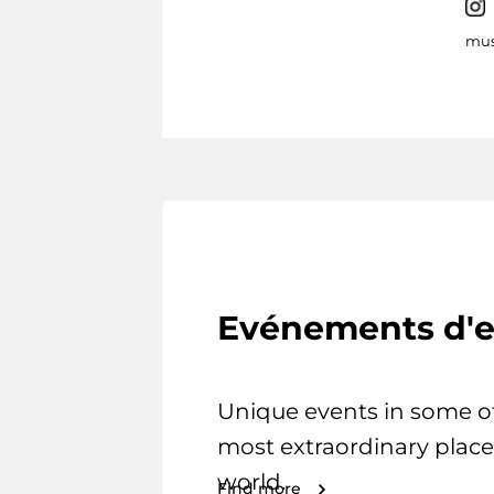
mus
Evénements d'e
Unique events in some o
most extraordinary place
world.
Find more