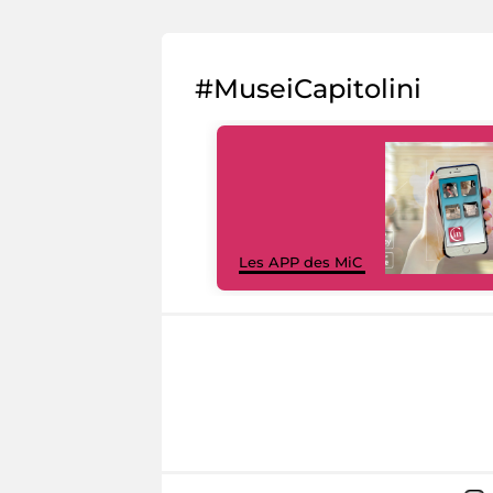
#MuseiCapitolini
Les APP des MiC