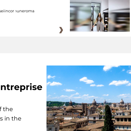
eiincomuneroma
ntreprise
f the
s in the