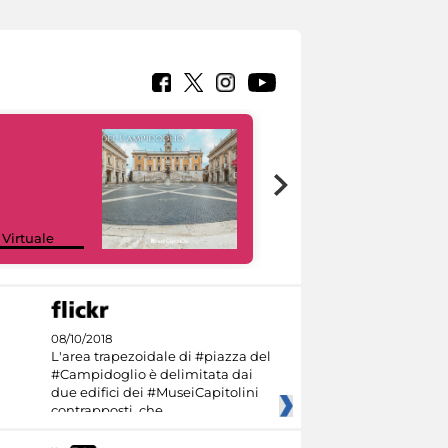
Google Arts &
 Virtuale
Culture
08/10/2018
L'area trapezoidale di #piazza del
#Campidoglio è delimitata dai
due edifici dei #MuseiCapitolini
contrapposti, che