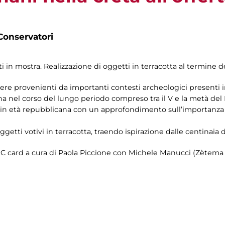
Conservatori
 in mostra. Realizzazione di oggetti in terracotta al termine del
re provenienti da importanti contesti archeologici presenti in mo
na nel corso del lungo periodo compreso tra il V e la metà del I
a in età repubblicana con un approfondimento sull’importanza d
oggetti votivi in terracotta, traendo ispirazione dalle centinaia 
 MIC card a cura di Paola Piccione con Michele Manucci (Zètema