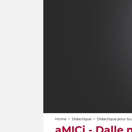
Home
>
Didactique
>
Didactique pour to
You are here
aMICi - Dalle m