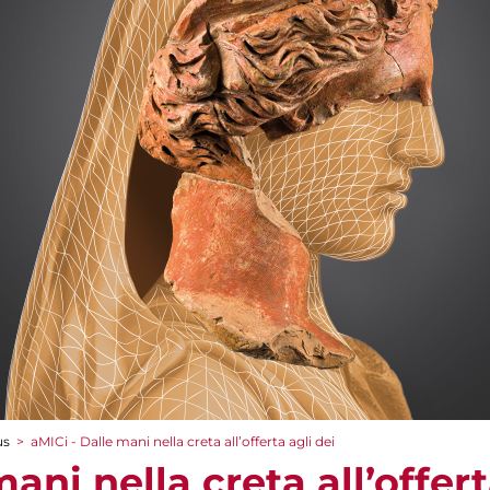
us
>
aMICi - Dalle mani nella creta all’offerta agli dei
ani nella creta all’offert