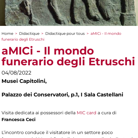
Home
>
Didactique
>
Didactique pour tous
>
aMICi - Il mondo
You are here
funerario degli Etruschi
aMICi - Il mondo
funerario degli Etruschi
04/08/2022
Musei Capitolini,
Palazzo dei Conservatori, p.1, I Sala Castellani
Visita dedicata ai possessori della
MIC card
a cura di
Francesca Ceci
L’incontro conduce il visitatore in un settore poco