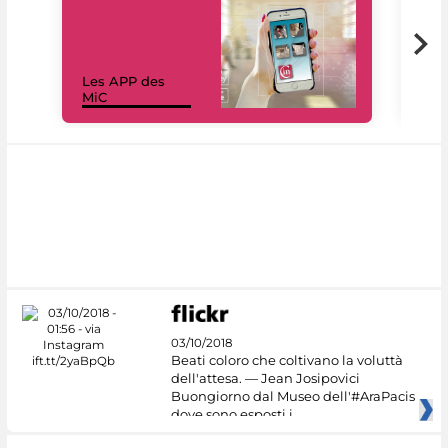
Les APP des
Les
MiC
rés
03/10/2018
Beati coloro che coltivano la voluttà
dell'attesa. — Jean Josipovici
Buongiorno dal Museo dell'#AraPacis
dove sono esposti i