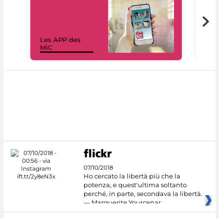
Les APP des
Les
MiC
rés
07/10/2018
Ho cercato la libertà più che la
potenza, e quest'ultima soltanto
perché, in parte, secondava la libertà.
— Marguerite Yourcenar