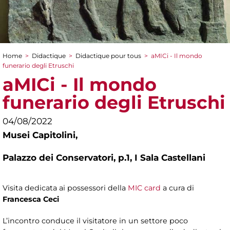
Home
>
Didactique
>
Didactique pour tous
>
aMICi - Il mondo
You are here
funerario degli Etruschi
aMICi - Il mondo
funerario degli Etruschi
04/08/2022
Musei Capitolini,
Palazzo dei Conservatori, p.1, I Sala Castellani
Visita dedicata ai possessori della
MIC card
a cura di
Francesca Ceci
L’incontro conduce il visitatore in un settore poco