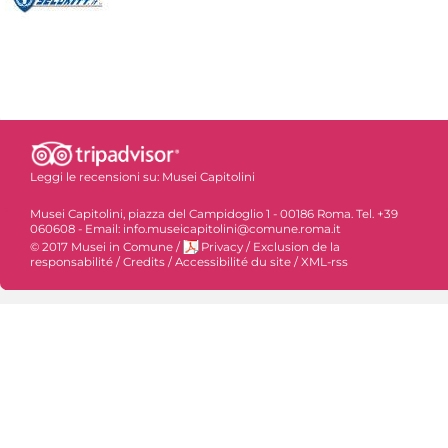
Leggi le recensioni su:
Musei Capitolini
Musei Capitolini, piazza del Campidoglio 1 - 00186 Roma. Tel. +39
060608 - Email: info.museicapitolini@comune.roma.it
© 2017 Musei in Comune
/
Privacy
/
Exclusion de la
responsabilité
/
Credits
/
Accessibilité du site
/
XML-rss