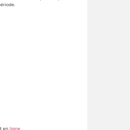
ériode.
et en
ligne