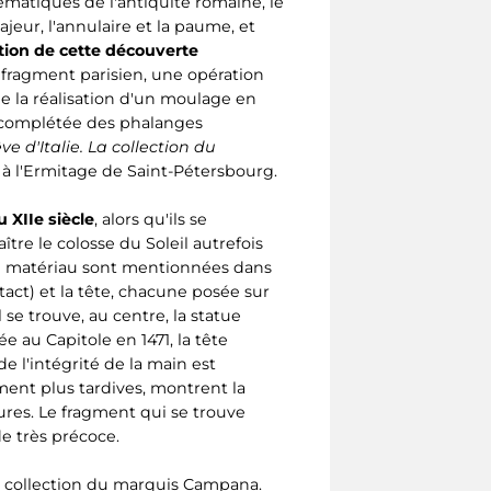
matiques de l'antiquité romaine, le
jeur, l'annulaire et la paume, et
tion de cette découverte
fragment parisien, une opération
de la réalisation d'un moulage en
e, complétée des phalanges
ve d'Italie. La collection du
, à l'Ermitage de Saint-Pétersbourg.
 XIIe siècle
, alors qu'ils se
tre le colosse du Soleil autrefois
é du matériau sont mentionnées dans
act) et la tête, chacune posée sur
se trouve, au centre, la statue
e au Capitole en 1471, la tête
de l'intégrité de la main est
ent plus tardives, montrent la
ures. Le fragment qui se trouve
e très précoce.
la collection du marquis Campana.