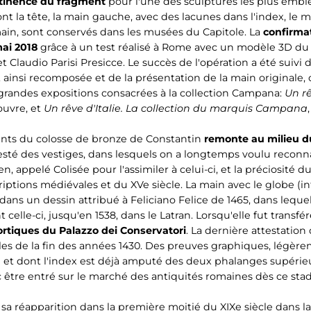
rtinence du fragment
pour l'une des sculptures les plus emblé
t la tête, la main gauche, avec des lacunes dans l'index, le ma
ain, sont conservés dans les musées du Capitole. La
confirma
mai 2018
grâce à un test réalisé à Rome avec un modèle 3D du 
 Claudio Parisi Presicce. Le succès de l'opération a été suivi 
gt ainsi recomposée et de la présentation de la main original
grandes expositions consacrées à la collection Campana:
Un rê
ouvre, et
Un rêve d'Italie. La collection du marquis Campana
nts du colosse de bronze de Constantin
remonte au milieu du
sté des vestiges, dans lesquels on a longtemps voulu reconnaî
en, appelé Colisée pour l'assimiler à celui-ci, et la préciosit
tions médiévales et du XVe siècle. La main avec le globe (int
ans un dessin attribué à Feliciano Felice de 1465, dans lequel 
lle-ci, jusqu'en 1538, dans le Latran. Lorsqu'elle fut transféré
ortiques du Palazzo dei Conservatori
. La dernière attestation 
s de la fin des années 1430. Des preuves graphiques, légèrem
e et dont l'index est déjà amputé des deux phalanges supérie
 être entré sur le marché des antiquités romaines dès ce stad
 sa réapparition dans la première moitié du XIXe siècle dans 