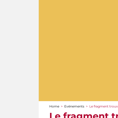
Home
>
Evénements
>
Le fragment trou
You are here
Le fragment t