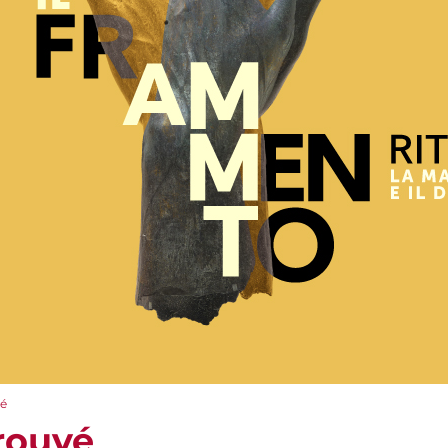
vé
rouvé