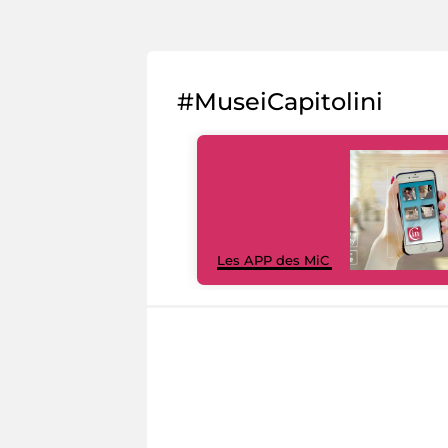
#MuseiCapitolini
Les APP des MiC