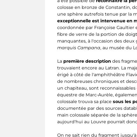
a été possible de
reconnaître la pe
colosse en bronze de Constantin, don
une sphère autrefois tenue par la m
exceptionnelle est intervenue en 
coordonnée par Françoise Gaultier et
fibre de verre de la portion de doi
manquantes, à l'occasion des deux 
marquis Campana
, au musée du L
La
première description
des fragme
trouvaient encore au Latran. La maje
érigé à côté de l'amphithéâtre Flavi
de nombreuses chroniques et descrip
un chapiteau, sont reconnaissables d
équestre de Marc-Aurèle, également ce
colossale trouva sa place
sous les p
documentée par des sources datable
main colossale séparée de la sphèr
aujourd'hui au Louvre pourrait donc
On ne sait rien du fragment jusqu'à