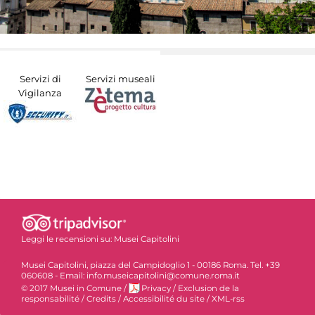
Servizi di
Servizi museali
Vigilanza
Leggi le recensioni su:
Musei Capitolini
Musei Capitolini, piazza del Campidoglio 1 - 00186 Roma. Tel. +39
060608 - Email: info.museicapitolini@comune.roma.it
© 2017 Musei in Comune
/
Privacy
/
Exclusion de la
responsabilité
/
Credits
/
Accessibilité du site
/
XML-rss