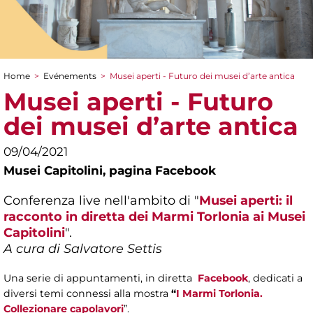
Home
>
Evénements
>
Musei aperti - Futuro dei musei d’arte antica
You are here
Musei aperti - Futuro
dei musei d’arte antica
09/04/2021
Musei Capitolini,
pagina Facebook
Conferenza live nell'ambito di "
Musei aperti: il
racconto in diretta dei Marmi Torlonia ai Musei
Capitolini
".
A cura di Salvatore Settis
Una serie di appuntamenti, in diretta
Facebook
, dedicati a
diversi temi connessi alla mostra
“
I Marmi Torlonia.
Collezionare capolavori
”.