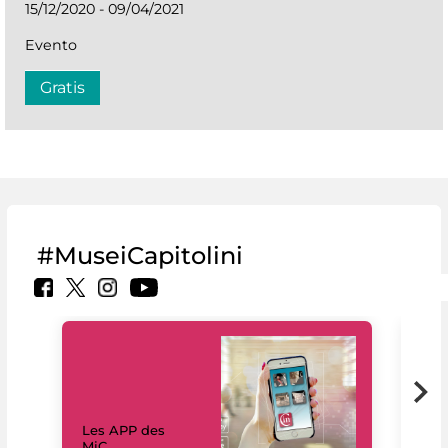
15/12/2020 - 09/04/2021
Evento
Gratis
#MuseiCapitolini
Les APP des
Les
MiC
rés