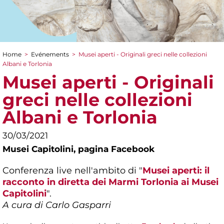
Home
>
Evénements
>
Musei aperti - Originali greci nelle collezioni
You are here
Albani e Torlonia
Musei aperti - Originali
greci nelle collezioni
Albani e Torlonia
30/03/2021
Musei Capitolini,
pagina Facebook
Conferenza live nell'ambito di "
Musei aperti: il
racconto in diretta dei Marmi Torlonia ai Musei
Capitolini
".
A cura di Carlo Gasparri