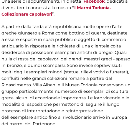
Una serie di appuntamenti, in diretta
Facebook
, dedicati a
diversi temi connessi alla mostra
“
I Marmi Torlonia.
Collezionare capolavori
”.
A partire dalla tarda età repubblicana molte opere d'arte
greche giunsero a Roma come bottino di guerra, destinate
a essere esposte in spazi pubblici o oggetto di commercio
antiquario in risposta alle richieste di una clientela colta
desiderosa di possedere esemplari antichi di pregio. Quasi
nulla ci resta dei capolavori dei grandi maestri greci - spesso
in bronzo, e quindi scomparsi. Sono invece sopravvissuti
molti degli esemplari minori (statue, rilievi votivi o funerari),
confluiti nelle grandi collezioni romane a partire dal
Rinascimento. Villa Albani e il Museo Torlonia conservano un
gruppo particolarmente numeroso di esemplari di scultura
greca, alcuni di eccezionale importanza. Le loro vicende e le
modalità di esposizione permettono di seguire il lungo
processo di interpretazione e reinterpretazione
dell'esemplare antico fino al rivoluzionario arrivo in Europa
dei marmi del Partenone.