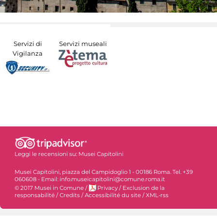
Servizi di
Servizi museali
Vigilanza
Leggi le recensioni su:
Musei Capitolini
Musei Capitolini, piazza del Campidoglio 1 - 00186 Roma. Tel. +39
060608 - Email: info.museicapitolini@comune.roma.it
© 2017 Musei in Comune
/
Privacy
/
Exclusion de la
responsabilité
/
Credits
/
Accessibilité du site
/
XML-rss