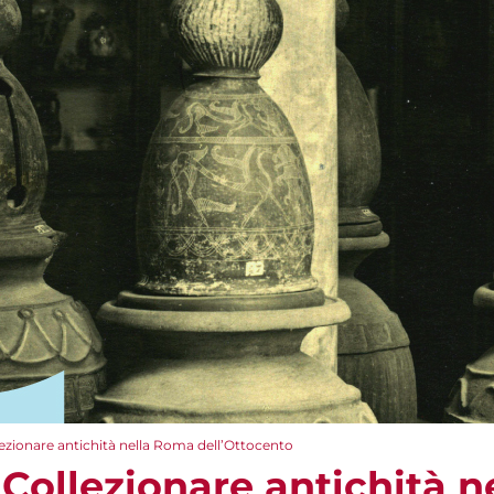
lezionare antichità nella Roma dell’Ottocento
 Collezionare antichità 