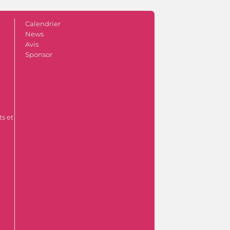
Calendrier
News
Avis
Sponsor
s et