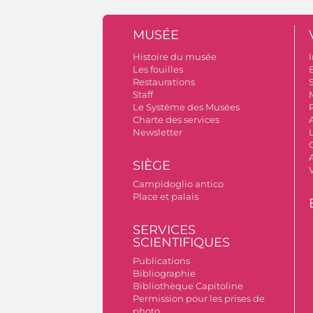
MUSÉE
Histoire du musée
I
Les fouilles
Restaurations
S
Staff
Le Système des Musées
Charte des services
Newsletter
A
SIÈGE
Campidoglio antico
Place et palais
SERVICES
SCIENTIFIQUES
Publications
Bibliographie
Bibliothèque Capitoline
Permission pour les prises de
photo