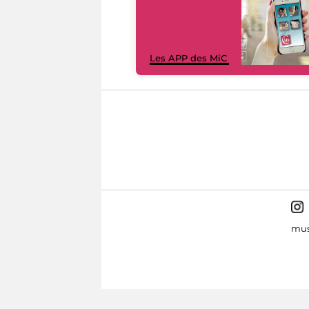
Les APP des MiC
mus