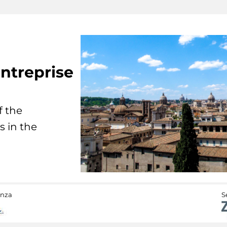
ntreprise
f the
s in the
anza
S