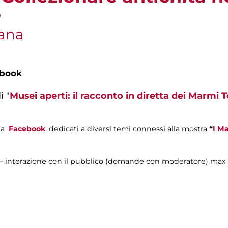
o
pana
ebook
i "
Musei aperti: il racconto in diretta dei Marmi T
ta
Facebook
, dedicati a diversi temi connessi alla mostra
“
I Ma
i – interazione con il pubblico (domande con moderatore) max 