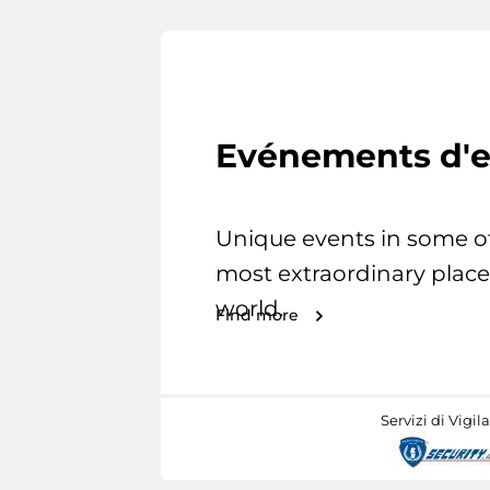
Evénements d'e
Unique events in some o
most extraordinary place
world.
Find more
Servizi di Vigil