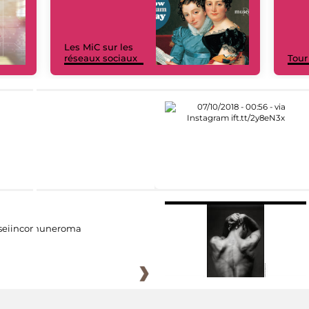
Les MiC sur les
réseaux sociaux
Tour
eiincomuneroma