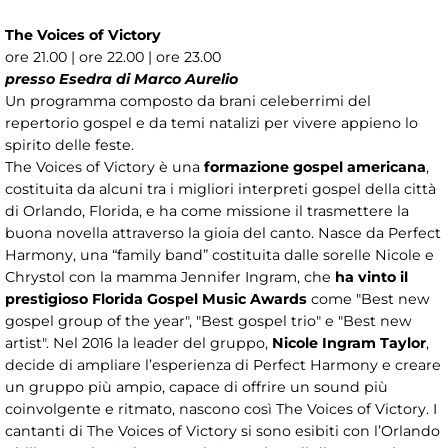
The Voices of Victory
ore 21.00 | ore 22.00 | ore 23.00
presso Esedra di Marco Aurelio
Un programma composto da brani celeberrimi del
repertorio gospel e da temi natalizi per vivere appieno lo
spirito delle feste.
The Voices of Victory è una
formazione gospel americana
,
costituita da alcuni tra i migliori interpreti gospel della città
di Orlando, Florida, e ha come missione il trasmettere la
buona novella attraverso la gioia del canto. Nasce da Perfect
Harmony, una “family band” costituita dalle sorelle Nicole e
Chrystol con la mamma Jennifer Ingram, che
ha vinto il
prestigioso Florida Gospel Music Awards
come "Best new
gospel group of the year", "Best gospel trio" e "Best new
artist". Nel 2016 la leader del gruppo,
Nicole Ingram Taylor
,
decide di ampliare l’esperienza di Perfect Harmony e creare
un gruppo più ampio, capace di offrire un sound più
coinvolgente e ritmato, nascono così The Voices of Victory. I
cantanti di The Voices of Victory si sono esibiti con l’Orlando