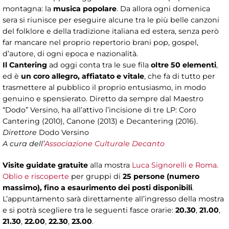
montagna: la
musica popolare
. Da allora ogni domenica
sera si riunisce per eseguire alcune tra le più belle canzoni
del folklore e della tradizione italiana ed estera, senza però
far mancare nel proprio repertorio brani pop, gospel,
d’autore, di ogni epoca e nazionalità.
Il Cantering
ad oggi conta tra le sue fila
oltre 50 elementi
,
ed è
un coro allegro, affiatato e vitale
, che fa di tutto per
trasmettere al pubblico il proprio entusiasmo, in modo
genuino e spensierato. Diretto da sempre dal Maestro
“Dodo” Versino, ha all’attivo l’incisione di tre LP: Coro
Cantering (2010), Canone (2013) e Decantering (2016).
Direttore
Dodo Versino
A cura dell’
Associazione Culturale Decanto
Visite guidate gratuite
alla mostra
Luca Signorelli e Roma.
Oblio e riscoperte
per gruppi di
25 persone (numero
massimo),
fino a esaurimento dei posti disponibili
.
L’appuntamento sarà direttamente all’ingresso della mostra
e si potrà scegliere tra le seguenti fasce orarie:
20.30
,
21.00
,
21.30
,
22.00
,
22.30
,
23.00
.