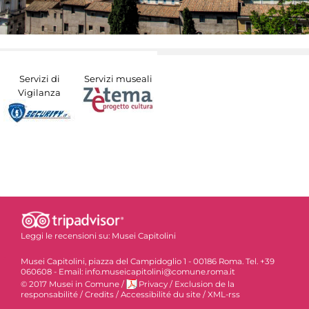
Servizi di
Servizi museali
Vigilanza
Leggi le recensioni su:
Musei Capitolini
Musei Capitolini, piazza del Campidoglio 1 - 00186 Roma. Tel. +39
060608 - Email: info.museicapitolini@comune.roma.it
© 2017 Musei in Comune
/
Privacy
/
Exclusion de la
responsabilité
/
Credits
/
Accessibilité du site
/
XML-rss