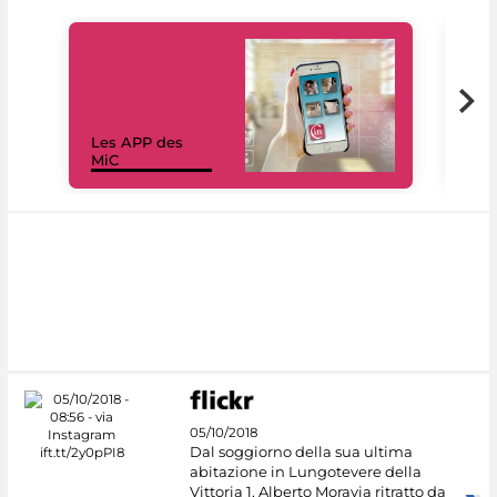
Les APP des
Les
MiC
rés
05/10/2018
Dal soggiorno della sua ultima
abitazione in Lungotevere della
Vittoria 1, Alberto Moravia ritratto da