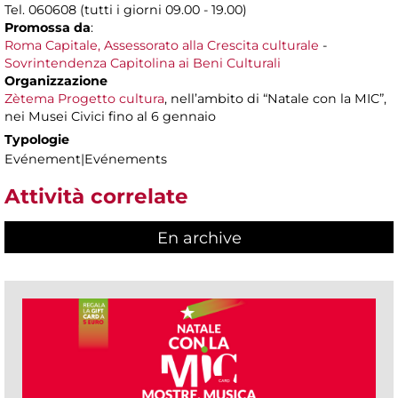
Tel. 060608 (tutti i giorni 09.00 - 19.00)
Promossa da
:
Roma Capitale, Assessorato alla Crescita culturale
-
Sovrintendenza Capitolina ai Beni Culturali
Organizzazione
Zètema Progetto cultura
, nell’ambito di “Natale con la MIC”,
nei Musei Civici fino al 6 gennaio
Typologie
Evénement|Evénements
Attività correlate
En archive