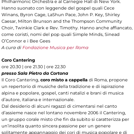
Philharmonic Orchestra e al Carnegie Hall di New York.
Hanno suonato con leggende del gospel quali Cece
Winans, Byron Cage, LaShun Pace, John P. Key, Shirley
Caesar, Milton Brunson and the Thompson Community
Choir, Twinkie Clark e Rev. Timothy. Hanno anche affiancato,
come coristi, nomi del pop quali Simple Minds, Sinead
O’Connor e i Bee Gees
A cura di
Fondazione Musica per Roma
Coro Cantering
ore 20.30 | ore 21.30 | ore 22.30
presso Sala Pietro da Cortona
Il Coro Cantering,
coro misto a cappella
di Roma, propone
un repertorio di musiche della tradizione e di ispirazione
alpina e popolare, gospel, canti natalizi e brani di musica
d’autore, italiana e internazionale.
Dal desiderio di alcuni ragazzi di cimentarsi nel canto
d’assieme nasce nel lontano novembre 2006 il Cantering,
un gruppo corale misto che fin da subito si caratterizza per
un’insolita quanto sincera passione per un genere
solitamente appannaggio dei cori di musica popolare e di