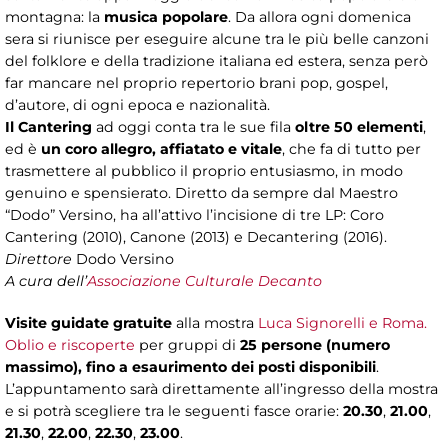
montagna: la
musica popolare
. Da allora ogni domenica
sera si riunisce per eseguire alcune tra le più belle canzoni
del folklore e della tradizione italiana ed estera, senza però
far mancare nel proprio repertorio brani pop, gospel,
d’autore, di ogni epoca e nazionalità.
Il Cantering
ad oggi conta tra le sue fila
oltre 50 elementi
,
ed è
un coro allegro, affiatato e vitale
, che fa di tutto per
trasmettere al pubblico il proprio entusiasmo, in modo
genuino e spensierato. Diretto da sempre dal Maestro
“Dodo” Versino, ha all’attivo l’incisione di tre LP: Coro
Cantering (2010), Canone (2013) e Decantering (2016).
Direttore
Dodo Versino
A cura dell’
Associazione Culturale Decanto
Visite guidate gratuite
alla mostra
Luca Signorelli e Roma.
Oblio e riscoperte
per gruppi di
25 persone (numero
massimo),
fino a esaurimento dei posti disponibili
.
L’appuntamento sarà direttamente all’ingresso della mostra
e si potrà scegliere tra le seguenti fasce orarie:
20.30
,
21.00
,
21.30
,
22.00
,
22.30
,
23.00
.