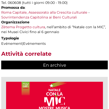
Tel. 060608 (tutti i giorni 09.00 - 19.00)
Promossa da
:
Roma Capitale, Assessorato alla Crescita culturale
-
Sovrintendenza Capitolina ai Beni Culturali
Organizzazione
Zètema Progetto cultura
, nell’ambito di “Natale con la MIC”,
nei Musei Civici fino al 6 gennaio
Typologie
Evénement|Evénements
Attività correlate
En archive