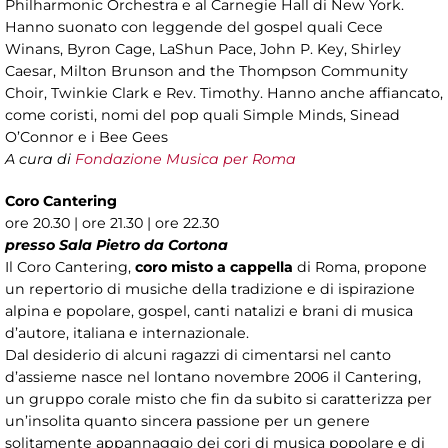
Philharmonic Orchestra e al Carnegie Hall di New York.
Hanno suonato con leggende del gospel quali Cece
Winans, Byron Cage, LaShun Pace, John P. Key, Shirley
Caesar, Milton Brunson and the Thompson Community
Choir, Twinkie Clark e Rev. Timothy. Hanno anche affiancato,
come coristi, nomi del pop quali Simple Minds, Sinead
O’Connor e i Bee Gees
A cura di
Fondazione Musica per Roma
Coro Cantering
ore 20.30 | ore 21.30 | ore 22.30
presso Sala Pietro da Cortona
Il Coro Cantering,
coro misto a cappella
di Roma, propone
un repertorio di musiche della tradizione e di ispirazione
alpina e popolare, gospel, canti natalizi e brani di musica
d’autore, italiana e internazionale.
Dal desiderio di alcuni ragazzi di cimentarsi nel canto
d’assieme nasce nel lontano novembre 2006 il Cantering,
un gruppo corale misto che fin da subito si caratterizza per
un’insolita quanto sincera passione per un genere
solitamente appannaggio dei cori di musica popolare e di