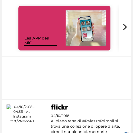
Les APP des
Les
MiC
rés
04/10/2018
Al piano terra di #PalazzoPrimoli si
trova una collezione di opere d’arte,
cimeli napoleonici, memorie