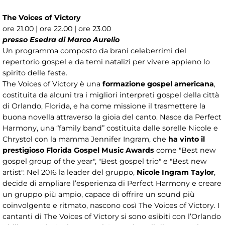
The Voices of Victory
ore 21.00 | ore 22.00 | ore 23.00
presso Esedra di Marco Aurelio
Un programma composto da brani celeberrimi del
repertorio gospel e da temi natalizi per vivere appieno lo
spirito delle feste.
The Voices of Victory è una
formazione gospel americana
,
costituita da alcuni tra i migliori interpreti gospel della città
di Orlando, Florida, e ha come missione il trasmettere la
buona novella attraverso la gioia del canto. Nasce da Perfect
Harmony, una “family band” costituita dalle sorelle Nicole e
Chrystol con la mamma Jennifer Ingram, che
ha vinto il
prestigioso Florida Gospel Music Awards
come "Best new
gospel group of the year", "Best gospel trio" e "Best new
artist". Nel 2016 la leader del gruppo,
Nicole Ingram Taylor
,
decide di ampliare l’esperienza di Perfect Harmony e creare
un gruppo più ampio, capace di offrire un sound più
coinvolgente e ritmato, nascono così The Voices of Victory. I
cantanti di The Voices of Victory si sono esibiti con l’Orlando