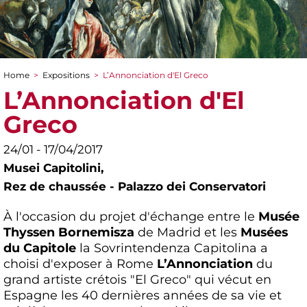
Home
>
Expositions
>
L’Annonciation d'El Greco
You are here
L’Annonciation d'El
Greco
24/01 - 17/04/2017
Musei Capitolini,
Rez de chaussée - Palazzo dei Conservatori
À l'occasion du projet d'échange entre le
Musée
Thyssen Bornemisza
de Madrid et les
Musées
du Capitole
la Sovrintendenza Capitolina a
choisi d'exposer à Rome
L’Annonciation
du
grand artiste crétois "El Greco" qui vécut en
Espagne les 40 dernières années de sa vie et