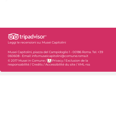
Leggi le recensioni su:
Musei Capitolini
Musei Capitolini, piazza del Campidoglio 1 - 00186 Roma. Tel. +39
060608 - Email: info.museicapitolini@comune.roma.it
© 2017 Musei in Comune
/
Privacy
/
Exclusion de la
responsabilité
/
Credits
/
Accessibilité du site
/
XML-rss