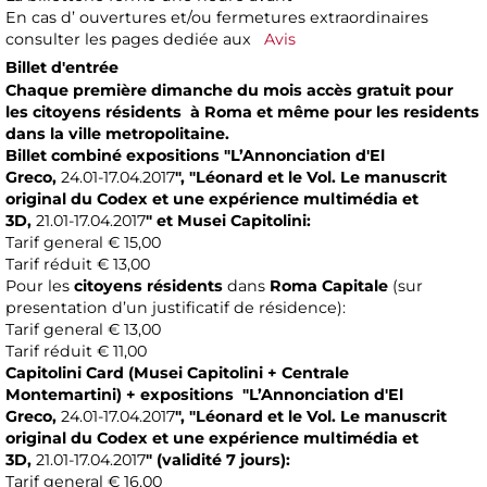
En cas d’ ouvertures et/ou fermetures extraordinaires
consulter les pages dediée aux
Avis
Billet d'entrée
Chaque première dimanche du mois accès gratuit
pour
les
citoyens résidents à Roma
et même pour
les residents
dans la ville metropolitaine.
Billet combiné expositions
"L’Annonciation d'El
Greco,
24.01-17.04.2017
", "
Léonard et le Vol. Le manuscrit
original du Codex et une expérience multimédia et
3D
,
21.01-17.04.2017
"
et Musei Capitolini:
Tarif general € 15,00
Tarif réduit € 13,00
Pour les
citoyens résidents
dans
Roma Capitale
(sur
presentation d’un justificatif de résidence):
Tarif general € 13,00
Tarif réduit € 11,00
Capitolini Card
(Musei Capitolini + Centrale
Montemartini)
+ expositions
"
L’Annonciation d'El
Greco
,
24.01-17.04.2017
", "
Léonard et le Vol. Le manuscrit
original du Codex et une expérience multimédia et
3D
,
21.01-17.04.2017
"
(validité 7 jours):
Tarif general € 16,00