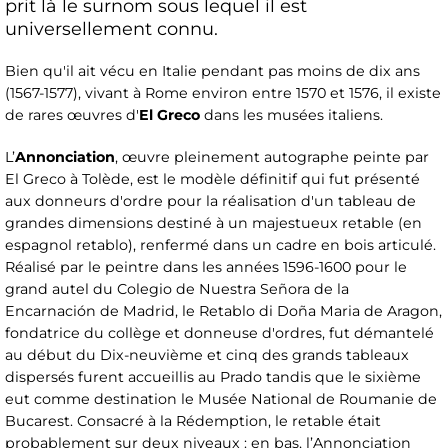
prit là le surnom sous lequel il est
universellement connu.
Bien qu'il ait vécu en Italie pendant pas moins de dix ans
(1567-1577), vivant à Rome environ entre 1570 et 1576, il existe
de rares œuvres d'
El Greco
dans les musées italiens.
L’
Annonciation
, œuvre pleinement autographe peinte par
El Greco à Tolède, est le modèle définitif qui fut présenté
aux donneurs d'ordre pour la réalisation d'un tableau de
grandes dimensions destiné à un majestueux retable (en
espagnol retablo), renfermé dans un cadre en bois articulé.
Réalisé par le peintre dans les années 1596-1600 pour le
grand autel du Colegio de Nuestra Señora de la
Encarnación de Madrid, le Retablo di Doña Maria de Aragon,
fondatrice du collège et donneuse d'ordres, fut démantelé
au début du Dix-neuvième et cinq des grands tableaux
dispersés furent accueillis au Prado tandis que le sixième
eut comme destination le Musée National de Roumanie de
Bucarest. Consacré à la Rédemption, le retable était
probablement sur deux niveaux : en bas, l’Annonciation