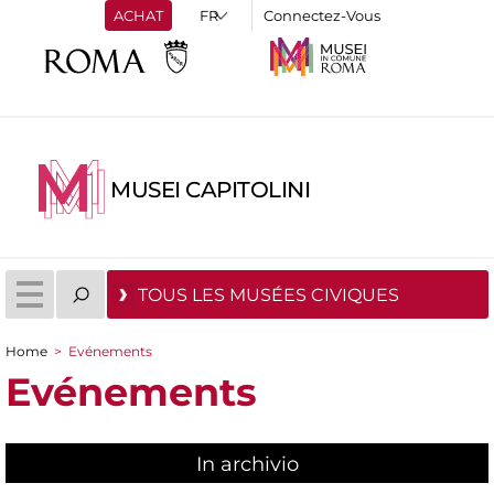
ACHAT
Connectez-Vous
MUSEI CAPITOLINI
TOUS LES MUSÉES CIVIQUES
Home
>
Evénements
You are here
Evénements
In archivio