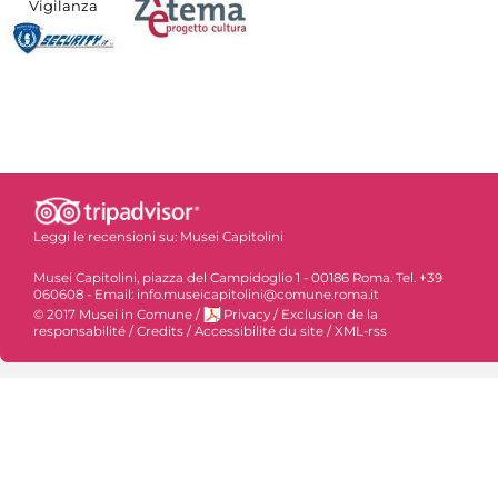
Vigilanza
Leggi le recensioni su:
Musei Capitolini
Musei Capitolini, piazza del Campidoglio 1 - 00186 Roma. Tel. +39
060608 - Email: info.museicapitolini@comune.roma.it
© 2017 Musei in Comune
/
Privacy
/
Exclusion de la
responsabilité
/
Credits
/
Accessibilité du site
/
XML-rss