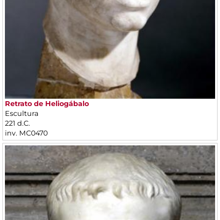
Retrato de Heliogábalo
Escultura
221 d.C.
inv. MC0470