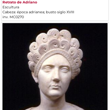
Retrato de Adriano
Escultura
Cabeza: época adrianea; busto siglo XVIII
inv. MC0270