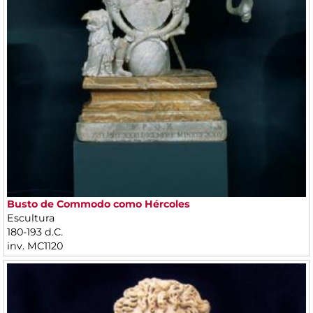
Busto de Commodo como Hércoles
Escultura
180-193 d.C.
inv. MC1120