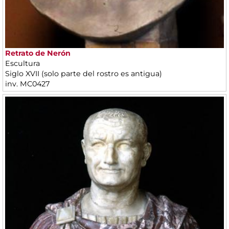
Retrato de Nerón
Escultura
Siglo XVII (solo parte del rostro es antigua)
inv. MC0427