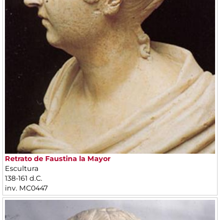
Retrato de Faustina la Mayor
Escultura
138-161 d.C.
inv. MC0447