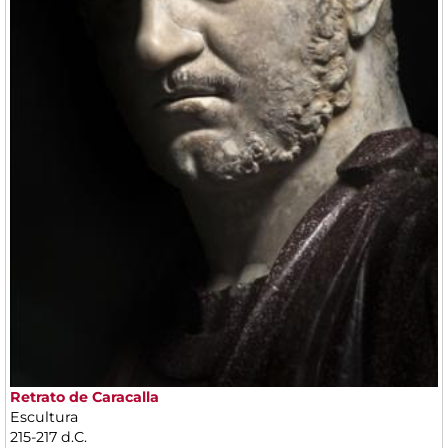
Retrato de Caracalla
Escultura
215-217 d.C.