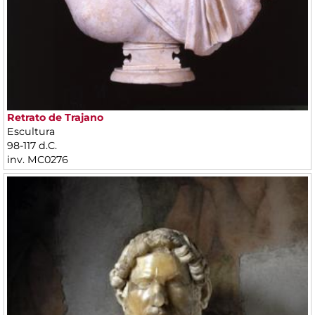
Retrato de Trajano
Escultura
98-117 d.C.
inv. MC0276