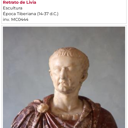
Retrato de Livia
Escultura
Época Tiberiana (14-37 d.C.)
inv. MC0444