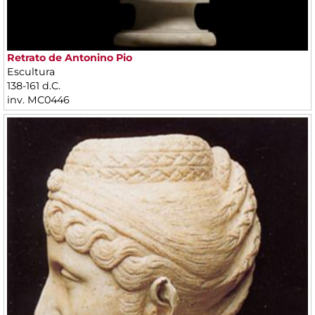
Retrato de Antonino Pio
Escultura
138-161 d.C.
inv. MC0446