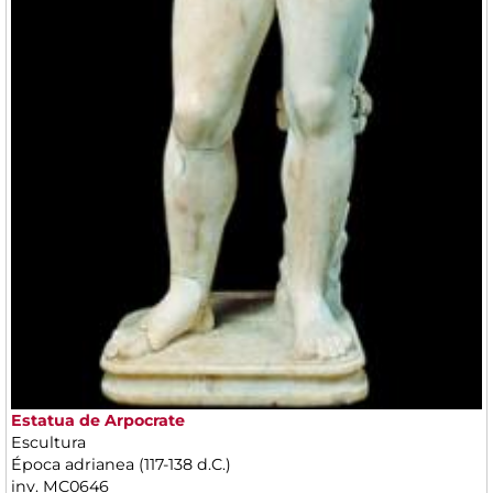
Estatua de Arpocrate
Escultura
Época adrianea (117-138 d.C.)
inv. MC0646