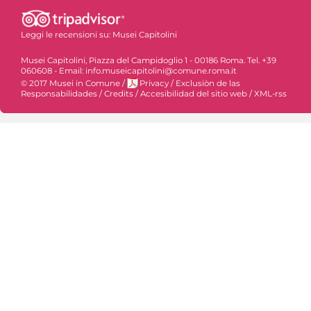
Leggi le recensioni su:
Musei Capitolini
Musei Capitolini, Piazza del Campidoglio 1 - 00186 Roma. Tel. +39
060608 - Email: info.museicapitolini@comune.roma.it
© 2017 Musei in Comune
/
Privacy
/
Exclusiòn de las
Responsabilidades
/
Credits
/
Accesibilidad del sitio web
/
XML-rss