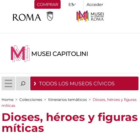
COMPRAR
Acceder
MUSEI CAPITOLINI
TODOS LOS MUSEOS CÍVICOS
Home
>
Colecciones
>
Itinerarios temáticos
>
Dioses, héroes y figuras
You are here
míticas
Dioses, héroes y figuras
míticas