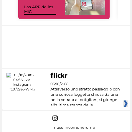
Las APP de los
I Mi
MiC
net
05/10/2018
Attraverso uno stretto passaggio con
una curiosa loggetta chiusa da una
bella vetrata a tortiglioni, si giunge
all'ultima stanza della
museiincomuneroma