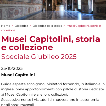
Home
>
Didáctica
>
Didáctica para todos
>
Musei Capitolini, storia e
You are here
collezione
Musei Capitolini, storia
e collezione
Speciale Giubileo 2025
25/10/2025
Musei Capitolini
Guide esperte accolgono i visitatori fornendo, in italiano e in
inglese, brevi approfondimenti con pillole di storia dedicate
ai Musei Capitolini e alle loro collezioni.
Successivamente i visitatori si muoveranno in autonomia
negli spazi museali.