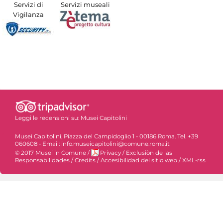
Servizi di
Servizi museali
Vigilanza
Leggi le recensioni su:
Musei Capitolini
Musei Capitolini, Piazza del Campidoglio 1 - 00186 Roma. Tel. +39
060608 - Email: info.museicapitolini@comune.roma.it
© 2017 Musei in Comune
/
Privacy
/
Exclusiòn de las
Responsabilidades
/
Credits
/
Accesibilidad del sitio web
/
XML-rss