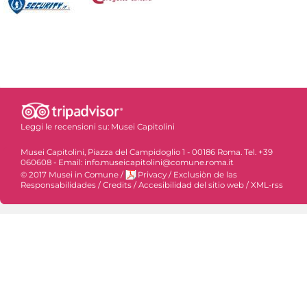
Leggi le recensioni su:
Musei Capitolini
Musei Capitolini, Piazza del Campidoglio 1 - 00186 Roma. Tel. +39
060608 - Email: info.museicapitolini@comune.roma.it
© 2017 Musei in Comune
/
Privacy
/
Exclusiòn de las
Responsabilidades
/
Credits
/
Accesibilidad del sitio web
/
XML-rss