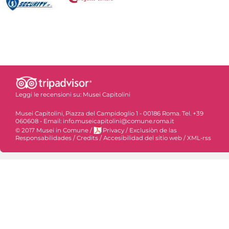
Leggi le recensioni su:
Musei Capitolini
Musei Capitolini, Piazza del Campidoglio 1 - 00186 Roma. Tel. +39
060608 - Email: info.museicapitolini@comune.roma.it
© 2017 Musei in Comune
/
Privacy
/
Exclusiòn de las
Responsabilidades
/
Credits
/
Accesibilidad del sitio web
/
XML-rss