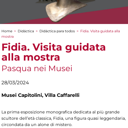
Home
>
Didáctica
>
Didáctica para todos
>
Fidia. Visita guidata alla
You are here
mostra
Fidia. Visita guidata
alla mostra
Pasqua nei Musei
28/03/2024
Musei Capitolini,
Villa Caffarelli
La prima esposizione monografica dedicata al più grande
scultore dell’età classica, Fidia, una figura quasi leggendaria,
circondata da un alone di mistero.