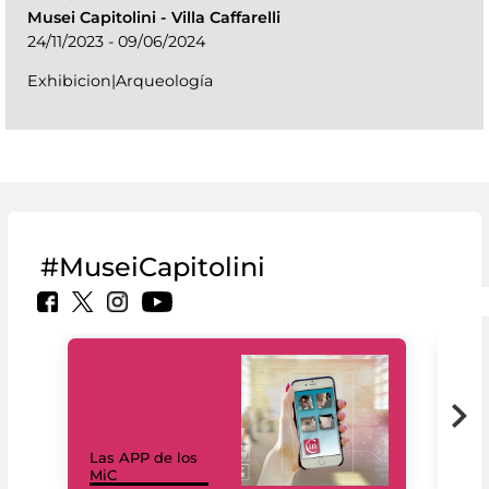
Musei Capitolini
-
Villa Caffarelli
24/11/2023 - 09/06/2024
Exhibicion|Arqueología
#MuseiCapitolini
Las APP de los
I Mi
MiC
net