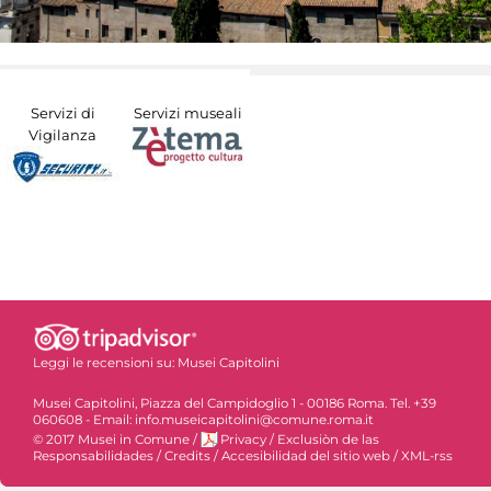
Servizi di
Servizi museali
Vigilanza
Leggi le recensioni su:
Musei Capitolini
Musei Capitolini, Piazza del Campidoglio 1 - 00186 Roma. Tel. +39
060608 - Email: info.museicapitolini@comune.roma.it
© 2017 Musei in Comune
/
Privacy
/
Exclusiòn de las
Responsabilidades
/
Credits
/
Accesibilidad del sitio web
/
XML-rss