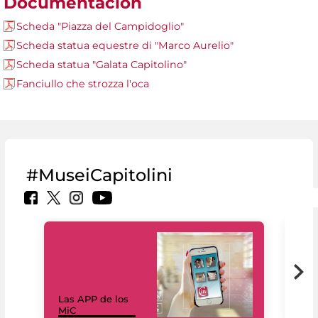
Documentación
Scheda "Piazza del Campidoglio"
Scheda statua equestre di "Marco Aurelio"
Scheda statua "Galata Capitolino"
Fanciullo che strozza l'oca
#MuseiCapitolini
Las APP de los
I Mi
MiC
net