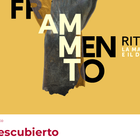
to
escubierto