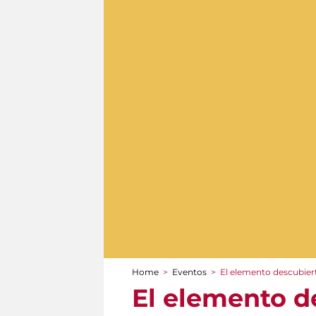
Home
>
Eventos
>
El elemento descubier
You are here
El elemento d