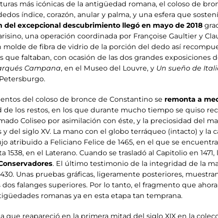
lturas más icónicas de la antigüedad romana, el coloso de bro
edos índice, corazón, anular y palma, y una esfera que soste
n del excepcional descubrimiento llegó en mayo de 2018
grac
sino, una operación coordinada por Françoise Gaultier y Claudi
un molde de fibra de vidrio de la porción del dedo así recompu
es que faltaban, con ocasión de las dos grandes exposiciones 
l marqués Campana
, en el Museo del Louvre, y
Un sueño de Ital
 Petersburgo.
entos del coloso de bronce de Constantino se
remonta a medi
 de los restos, en los que durante mucho tiempo se quiso rec
llamado Coliseo por asimilación con éste, y la preciosidad del
 y del siglo XV. La mano con el globo terráqueo (intacto) y la
jo atribuido a Feliciano Felice de 1465, en el que se encuentra,
a 1538, en el Laterano. Cuando se trasladó al Capitolio en 1471,
s Conservadores
. El último testimonio de la integridad de la
1430. Unas pruebas gráficas, ligeramente posteriores, muestra
as dos falanges superiores. Por lo tanto, el fragmento que aho
tigüedades romanas ya en esta etapa tan temprana.
a que reapareció en la primera mitad del siglo XIX en la col