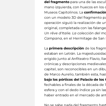
del fragmento
para una de las escu
mano izquierda, con huecos en los d
Museos Capitolinos. La
confirmació
con un modelo 3D del fragmento pari
operación siguió la realización de 
original, completada con las falang
Un rêve d'Italie. La colección de
Campana
, en el Hermitage de San
La
primera descripción
de los fragm
estaban en Letrán. La majestuosidad
erigido junto al Anfiteatro Flavio, 
crónicas y descripciones medievales
capitel, son reconocibles en un dibu
de Marco Aurelio, también esta, hast
bajo los pórticos del Palacio de lo
fechables a finales de la década de 
esfera y con el dedo índice ya sin l
haber entrado en el mercado de an
No se sabe nada del fragmento hast