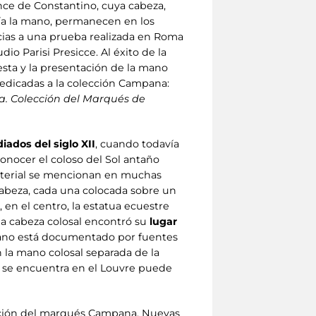
nce de Constantino, cuya cabeza,
nía la mano, permanecen en los
ias a una prueba realizada en Roma
o Parisi Presicce. Al éxito de la
esta y la presentación de la mano
dedicadas a la colección Campana:
ia. Colección del Marqués de
ados del siglo XII
, cuando todavía
onocer el coloso del Sol antaño
 material se mencionan en muchas
 cabeza, cada una colocada sobre un
 en el centro, la estatua ecuestre
 la cabeza colosal encontró su
lugar
 mano está documentado por fuentes
n la mano colosal separada de la
ra se encuentra en el Louvre puede
ección del marqués Campana. Nuevas