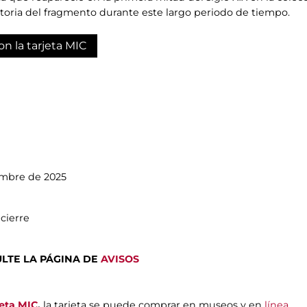
istoria del fragmento durante este largo periodo de tiempo.
on la tarjeta MIC
iembre de 2025
cierre
NSULTE LA PÁGINA DE
AVISOS
jeta MIC
,
la tarjeta se puede comprar en museos y en
línea