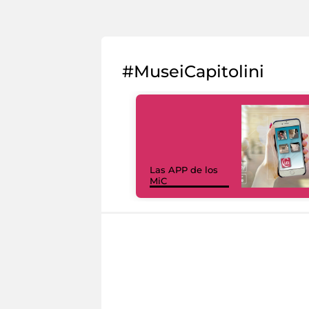
#MuseiCapitolini
Las APP de los
MiC