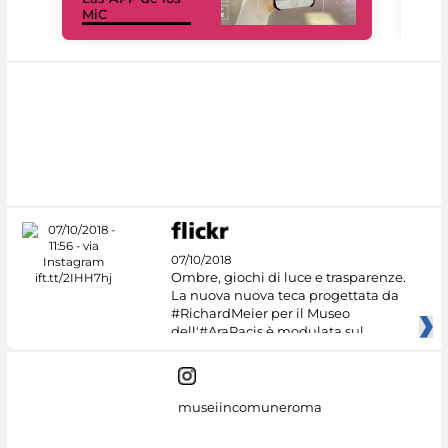
MiC
net
07/10/2018
Ombre, giochi di luce e trasparenze.
La nuova nuova teca progettata da
#RichardMeier per il Museo
dell'#AraPacis è modulata sul
museiincomuneroma