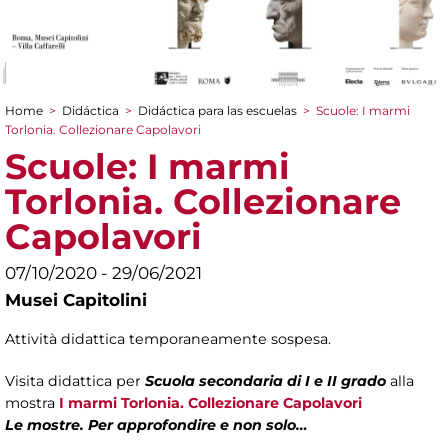
Home
>
Didáctica
>
Didáctica para las escuelas
>
Scuole: I marmi
You are here
Torlonia. Collezionare Capolavori
Scuole: I marmi
Torlonia. Collezionare
Capolavori
07/10/2020 - 29/06/2021
Musei Capitolini
Attività didattica temporaneamente sospesa.
Visita didattica per
Scuola secondaria di I e II grado
alla
mostra
I marmi Torlonia. Collezionare Capolavori
Le mostre. Per approfondire e non solo…