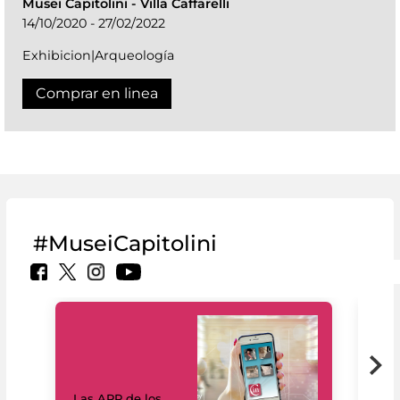
Musei Capitolini
-
Villa Caffarelli
14/10/2020 - 27/02/2022
Exhibicion|Arqueología
Comprar en linea
#MuseiCapitolini
Las APP de los
I Mi