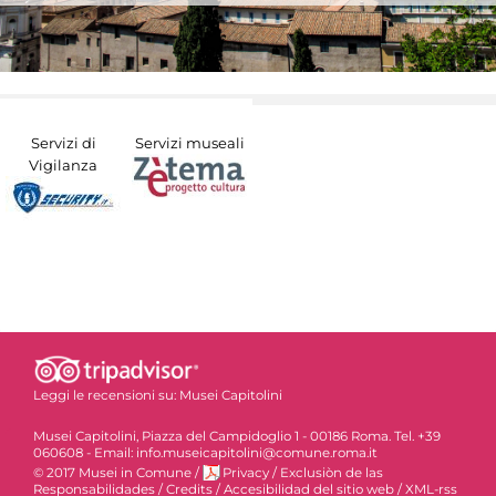
Servizi di
Servizi museali
Vigilanza
Leggi le recensioni su:
Musei Capitolini
Musei Capitolini, Piazza del Campidoglio 1 - 00186 Roma. Tel. +39
060608 - Email: info.museicapitolini@comune.roma.it
© 2017 Musei in Comune
/
Privacy
/
Exclusiòn de las
Responsabilidades
/
Credits
/
Accesibilidad del sitio web
/
XML-rss